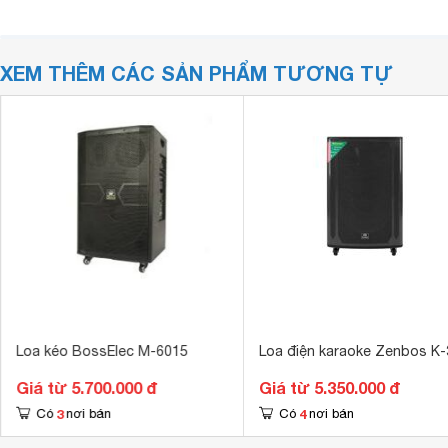
XEM THÊM CÁC SẢN PHẨM TƯƠNG TỰ
Loa kéo BossElec M-6015
Loa điện karaoke Zenbos K-
Giá từ 5.700.000 đ
Giá từ 5.350.000 đ
3
4
Có
nơi bán
Có
nơi bán