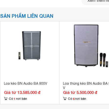
Xem thêm nộ
SẢN PHẨM LIÊN QUAN
Loa kéo BN Audio BA 800V
Loa thùng kéo BN Audio BA 
V
Giá từ 13.585.000 đ
Giá từ 5.500.000 đ
1
6
Có
nơi bán
Có
nơi bán