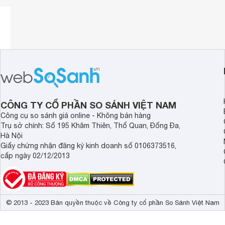
CÔNG TY CỔ PHẦN SO SÁNH VIỆT NAM
Công cụ so sánh giá online - Không bán hàng
Loa kéo Bn Audio BA 600V
Trụ sở chính: Số 195 Khâm Thiên, Thổ Quan, Đống Đa,
Các chi tiết đều được chế tác một cách tỉ mỉ cho mức độ h
Hà Nội
hở giữa những vị trí ráp nối. Đặc biệt, phần màng loa phí
Giấy chứng nhận đăng ký kinh doanh số 0106373516,
giúp bảo vệ tốt hơn cho thiết bị nếu chẳng may có xảy ra 
cấp ngày 02/12/2013
Loa kéo Bn Audio BA 600V được nhà sản xuất trang bị thê
được cảm giác cần nắm thoải mái và chắc tay hơn khi di c
thêm 4 bánh xe ở bên dưới để giúp cho việc di chuyển trở 
© 2013 - 2023 Bản quyền thuộc về Công ty cổ phần So Sánh Việt Nam