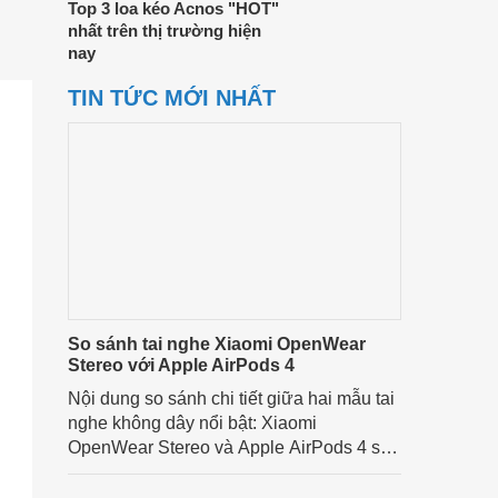
Top 3 loa kéo Acnos "HOT"
nhất trên thị trường hiện
nay
TIN TỨC MỚI NHẤT
So sánh tai nghe Xiaomi OpenWear
Stereo với Apple AirPods 4
Nội dung so sánh chi tiết giữa hai mẫu tai
nghe không dây nổi bật: Xiaomi
OpenWear Stereo và Apple AirPods 4 sẽ
nhằm giúp người dùng đưa ra lựa chọn
phù hợp nhất dựa trên nhu cầu và sở