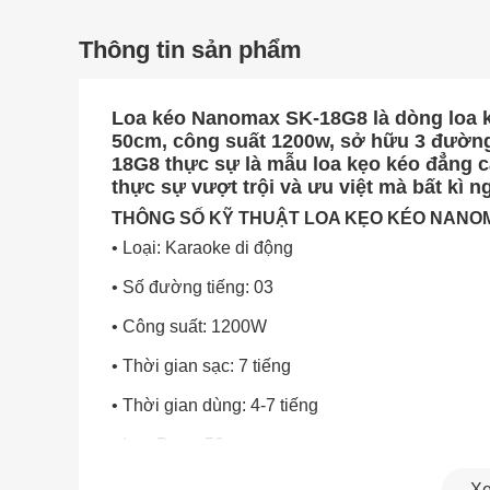
Thông tin sản phẩm
Loa kéo Nanomax SK-18G8 là dòng loa ka
50cm, công suất 1200w, sở hữu 3 đường
18G8 thực sự là mẫu loa kẹo kéo đẳng c
thực sự vượt trội và ưu việt mà bất kì
THÔNG SỐ KỸ THUẬT LOA KẸO KÉO NANO
• Loại: Karaoke di động
• Số đường tiếng: 03
• Công suất: 1200W
• Thời gian sạc: 7 tiếng
• Thời gian dùng: 4-7 tiếng
•
Loa
Bass: 50cm
• Loa Mid: 16cm
Xe