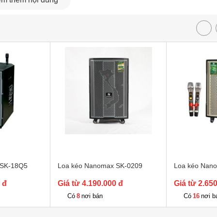
 Jack guitar 6.5, Audio In/Output 3.5
46kg
A
 SK-18Q5
Loa kéo Nanomax SK-0209
Loa kéo Nan
 dẫn
 đ
Giá từ 4.190.000 đ
Giá từ 2.65
X SK-18G8
8
16
Có
nơi bán
Có
nơi b