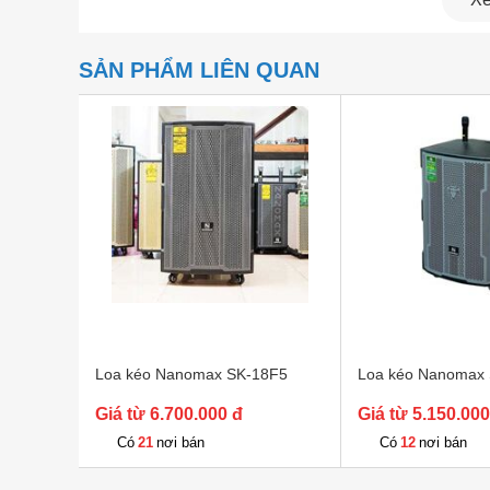
• Loa Treble: Treble còi
SẢN PHẨM LIÊN QUAN
• Kết nối không dây: Bluetooth 5.0
• Micro: Không dây band tần UHF
• Tiện ích: Cổng USB, thẻ nhớ, mic có dây 6.5 x2;
• Kích thước/ Trọng lượng: (50.5 x 53 x 89)cm / 
• Chất liệu thùng: Gỗ sơn gai chống trầy
• Sản xuất tại: Việt Nam
• Thương hiệu: Nanomax
• Sử dụng nguồn: AC 220V hoặc Ắc qui 12V/20
Loa kéo Nanomax SK-18F5
Loa kéo Nanomax
• Phụ kiện: 1 dây sạc, 2 micro, 4 pin và 1 hướng
Giá từ 6.700.000 đ
Giá từ 5.150.000
ĐIỂM NỔI BẬT CỦA LOA KARAOKE NANOMA
21
12
Có
nơi bán
Có
nơi bán