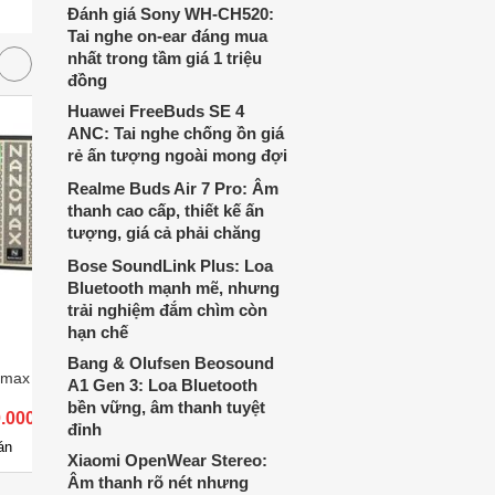
Đánh giá Sony WH-CH520:
thích cá nhân. Cả hai đều là sản phẩm
Tai nghe on-ear đáng mua
chất lượng cao, nhưng hướng tới đối
nhất trong tầm giá 1 triệu
tượng khách hàng khác nhau.
đồng
Huawei FreeBuds SE 4
ANC: Tai nghe chống ồn giá
rẻ ấn tượng ngoài mong đợi
Realme Buds Air 7 Pro: Âm
thanh cao cấp, thiết kế ấn
tượng, giá cả phải chăng
Bose SoundLink Plus: Loa
Bluetooth mạnh mẽ, nhưng
trải nghiệm đắm chìm còn
hạn chế
Bang & Olufsen Beosound
omax SK-12X3
Loa kéo Nanomax SK-15A6
Loa kéo
A1 Gen 3: Loa Bluetooth
bền vững, âm thanh tuyệt
0.000 đ
Giá từ 4.350.000 đ
Giá từ 
đỉnh
5
12
án
Có
nơi bán
Có
Xiaomi OpenWear Stereo:
Âm thanh rõ nét nhưng