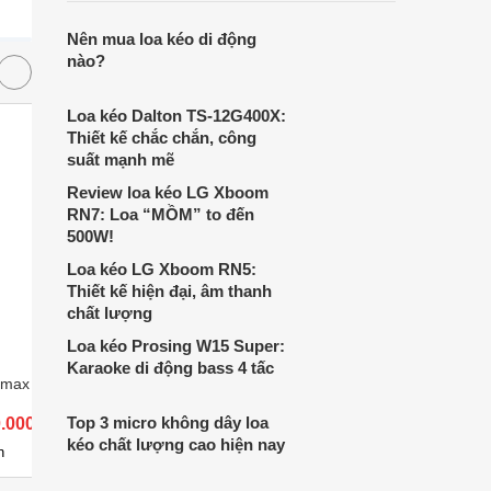
Nên mua loa kéo di động
nào?
Loa kéo Dalton TS-12G400X:
Thiết kế chắc chắn, công
suất mạnh mẽ
Review loa kéo LG Xboom
RN7: Loa “MỒM” to đến
500W!
Loa kéo LG Xboom RN5:
Thiết kế hiện đại, âm thanh
chất lượng
Loa kéo Prosing W15 Super:
Karaoke di động bass 4 tấc
omax Pro-805
Loa kéo Nanomax Pro-215A
Loa kéo
18H8
Top 3 micro không dây loa
0.000 đ
Giá từ 7.090.000 đ
Giá từ 
kéo chất lượng cao hiện nay
15
7
n
Có
nơi bán
Có
n