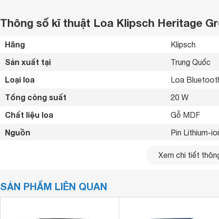
Thông số kĩ thuật Loa Klipsch Heritage G
Hãng
Klipsch 
Sản xuất tại
Trung Quốc 
Loại loa
Loa Bluetoot
Tổng công suất
20 W
Chất liệu loa
Gỗ MDF 
Nguồn
Pin Lithium-io
Dải tần số
65Hz–22kHz 
Xem chi tiết thông
Thời gian sử dụng
8 giờ 
SẢN PHẨM LIÊN QUAN
Kết nối không dây
Bluetooth 
Kết nối khác
AUX 3.5mm 