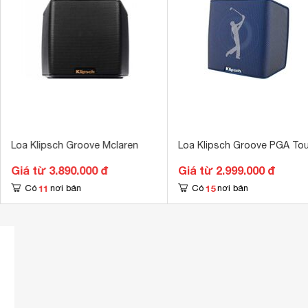
Kích thước loa chính
127 x 152 x 
Khối lượng loa chính
0.99 kg
Loa Klipsch Groove Mclaren
Loa Klipsch Groove PGA Tou
Giá từ 3.890.000 đ
Giá từ 2.999.000 đ
11
15
Có
nơi bán
Có
nơi bán