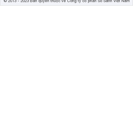
© 2013 - 2023 Bản quyền thuộc về Công ty cổ phần So Sánh Việt Nam