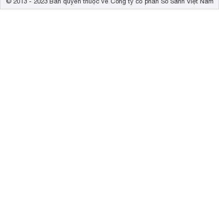
© 2013 - 2023 Bản quyền thuộc về Công ty cổ phần So Sánh Việt Nam