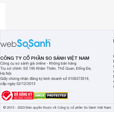
72W, khá cao, dải tần số 60Hz - 20Khz đáp ứng đa dạng cá
Loa sử dụng nguồn 100V - 240V, kết nối với
laptop
, PC,
đầ
thiết bị phát là có thể sử dụng ngay mà không cần bất kỳ c
CÔNG TY CỔ PHẦN SO SÁNH VIỆT NAM
Công cụ so sánh giá online - Không bán hàng
Trụ sở chính: Số 195 Khâm Thiên, Thổ Quan, Đống Đa,
Hà Nội
Giấy chứng nhận đăng ký kinh doanh số 0106373516,
cấp ngày 02/12/2013
© 2013 - 2023 Bản quyền thuộc về Công ty cổ phần So Sánh Việt Nam