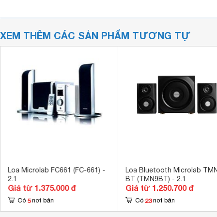
XEM THÊM CÁC SẢN PHẨM TƯƠNG TỰ
Loa Microlab FC661 (FC-661) -
Loa Bluetooth Microlab TM
2.1
BT (TMN9BT) - 2.1
Giá từ 1.375.000 đ
Giá từ 1.250.700 đ
5
23
Có
nơi bán
Có
nơi bán