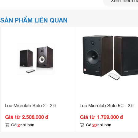
Xem thêm nộ
SẢN PHẨM LIÊN QUAN
Loa Microlab Solo 2 - 2.0
Loa Microlab Solo 5C - 2.0
Giá từ 2.508.000 đ
Giá từ 1.799.000 đ
Hình ảnh loa Microlab Solo 4C
2
20
Có
nơi bán
Có
nơi bán
Với công nghệ DSP, loa cho khả năng thể hiện âm thanh tru