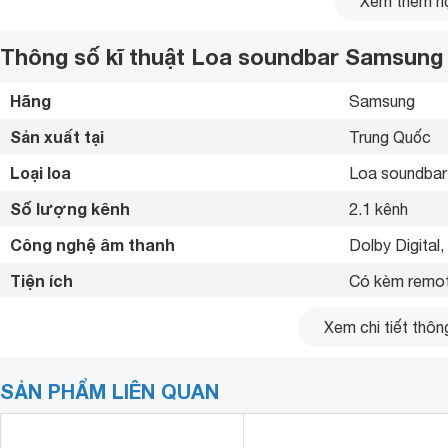
Xem thêm nộ
Thông số kĩ thuật Loa soundbar Samsun
Hãng
Samsung 
Sản xuất tại
Trung Quốc 
Loại loa
Loa soundbar
Số lượng kênh
2.1 kênh
Âm Thanh Đa Chiều Lan Tỏa
Tính năng Surround Sound Expansion độc đáo lan tỏa âm th
Công nghệ âm thanh
Dolby Digital
đồng đều ở khắp nơi. Hiệu ứng âm thanh vòm mạnh mẽ củ
Tiện ích
giải trí đa sắc màu.
Có kèm remote
Kết nối không dây
Bluetooth 
Xem chi tiết thông
Kết nối khác
HDMI, Đầu AU
SẢN PHẨM LIÊN QUAN
Tổng số loa bass
1 loa
Tổng số loa Treble
1 loa