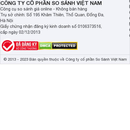
CÔNG TY CỔ PHẦN SO SÁNH VIỆT NAM
Công cụ so sánh giá online - Không bán hàng
Trụ sở chính: Số 195 Khâm Thiên, Thổ Quan, Đống Đa,
Hà Nội
Giấy chứng nhận đăng ký kinh doanh số 0106373516,
cấp ngày 02/12/2013
© 2013 - 2023 Bản quyền thuộc về Công ty cổ phần So Sánh Việt Nam
Điều Khiển Thông Minh - Một Cho Tất Cả
Remote
Bạn không cần
để điều khiển các thiết bị. Từ việc
oa Soundbar Samsu
thanh và nhiều tính năng chính của l
khiển
tivi Samsung
thông qua giao diện TV.