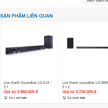
Xem thêm nộ
SẢN PHẨM LIÊN QUAN
Loa thanh Soundbar LG SJ3 -
Loa thanh soundbar LG SN9
2.1
5.1.2
Giá từ 2.860.000 đ
Giá từ 3.750.000 đ
1
9
Có
nơi bán
Có
nơi bán