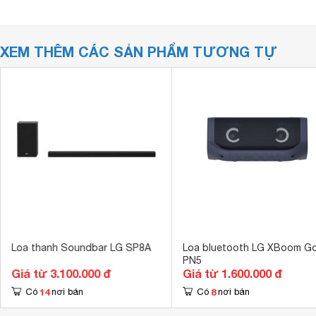
XEM THÊM CÁC SẢN PHẨM TƯƠNG TỰ
Loa thanh Soundbar LG SP8A
Loa bluetooth LG XBoom G
PN5
Giá từ 3.100.000 đ
Giá từ 1.600.000 đ
14
8
Có
nơi bán
Có
nơi bán