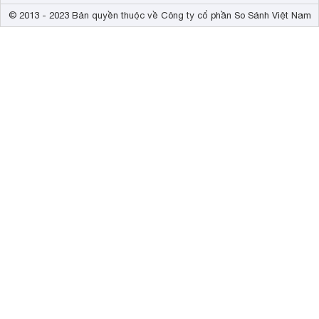
© 2013 - 2023 Bản quyền thuộc về Công ty cổ phần So Sánh Việt Nam
Công nghệ MERIDIAN mang đến âm thanh vượt trội