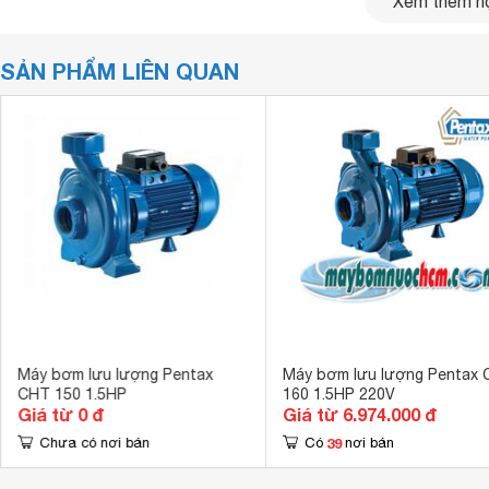
Xem thêm nộ
SẢN PHẨM LIÊN QUAN
Máy bơm lưu lượng Pentax
Máy bơm lưu lượng Pentax 
CHT 150 1.5HP
160 1.5HP 220V
Giá từ 0 đ
Giá từ 6.974.000 đ
39
Chưa có nơi bán
Có
nơi bán
Ứng dụng của máy bơm lưu lượng Pentax CH
CHT 160 được ứng dụng cho các công việc sau: