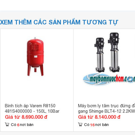
XEM THÊM CÁC SẢN PHẨM TƯƠNG TỰ
Bình tích áp Varem R8150
Máy bơm ly tâm trục đứng đ
481S4000000 - 150L, 10Bar
gang Shimge BLT4-12 2.2KW
Giá từ 8.690.000 đ
Giá từ 8.140.000 đ
6
16
Có
nơi bán
Có
nơi bán