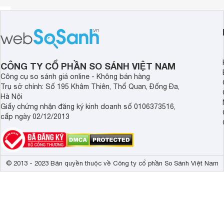
Bơm cung cấp nước trong ngành Công nghiệp và Nông ngh
Bơm hệ thống xử lý nước sạch cho các khu công nghiệp v
Bơm hệ thống tưới tiêu thủy lợi.
Vận chuyển tuần hoàn nước trong khu chung cư, lĩnh vực c
Hệ thống tăng áp và cung cấp nước.
CÔNG TY CỔ PHẦN SO SÁNH VIỆT NAM
Hệ thống tưới tiêu trong nông nghiệp và thể thao, hệ thống
Cung cấp nước cho nồi hơi.
Công cụ so sánh giá online - Không bán hàng
Hệ thống xử lý nước và thấm lọc.
Trụ sở chính: Số 195 Khâm Thiên, Thổ Quan, Đống Đa,
Vòi phun.
Hà Nội
Giấy chứng nhận đăng ký kinh doanh số 0106373516,
Lưu ý:
Hình ảnh sản phẩm chỉ có tính chất minh họa, chi ti
cấp ngày 02/12/2013
phẩm thực tế.
Xem toàn bộ nội dung
© 2013 - 2023 Bản quyền thuộc về Công ty cổ phần So Sánh Việt Nam