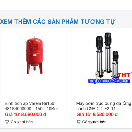
XEM THÊM CÁC SẢN PHẨM TƯƠNG TỰ
Bình tích áp Varem R8150
Máy bơm trục đứng đa tầng
481S4000000 - 150L, 10Bar
cánh CNP CDLF2-11
Giá từ 8.690.000 đ
Giá từ 8.580.000 đ
1.5HP(220V)
6
12
Có
nơi bán
Có
nơi bán