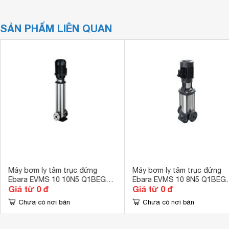
SẢN PHẨM LIÊN QUAN
Máy bơm ly tâm trục đứng
Máy bơm ly tâm trục đứng
Ebara EVMS 10 10N5 Q1BEG
Ebara EVMS 10 8N5 Q1BEG
Giá từ 0 đ
Giá từ 0 đ
E/4.0
E/3.0
Chưa có nơi bán
Chưa có nơi bán