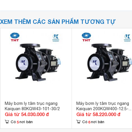
XEM THÊM CÁC SẢN PHẨM TƯƠNG TỰ
Máy bơm ly tâm trục ngang
Máy bơm ly tâm trục ngang
Kaiquan 80KQW43-101-30/2
Kaiquan 200KQW400-12.5-
Giá từ 54.030.000 đ
Giá từ 58.220.000 đ
18.5/4
5
6
Có
nơi bán
Có
nơi bán