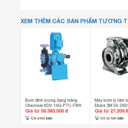
XEM THÊM CÁC SẢN PHẨM TƯƠNG 
MD 40-
Bơm định lượng dạng màng
Máy bơm ly tâm t
5HP
Cheonsei KDV-14G-PTC-FWX
Ebara 3M 50-200
Giá từ 50.583.500 đ
Giá từ 27.209.
4
31
Có
nơi bán
Có
nơi bán