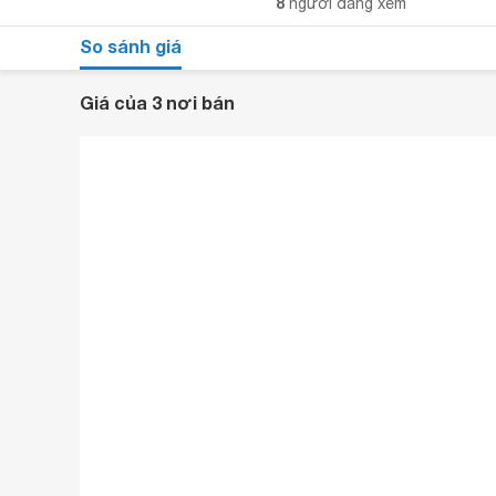
8
người đang xem
So sánh giá
Giá của 3 nơi bán