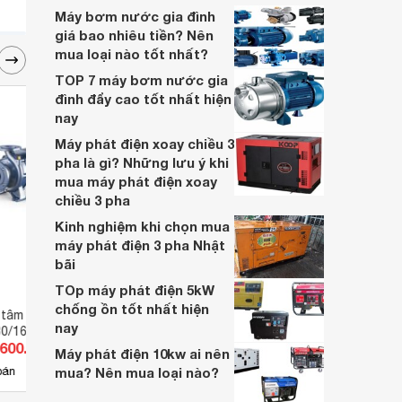
loại máy bơm nước chìm 220V phù hợp
Máy bơm nước gia đình
với nhu cầu sử dụng của mình chưa? Hãy
giá bao nhiêu tiền? Nên
theo dõi bài viết này để có câu trả lời nhé.
mua loại nào tốt nhất?
TOP 7 máy bơm nước gia
đình đẩy cao tốt nhất hiện
nay
Máy phát điện xoay chiều 3
pha là gì? Những lưu ý khi
mua máy phát điện xoay
chiều 3 pha
Kinh nghiệm khi chọn mua
máy phát điện 3 pha Nhật
bãi
TOp máy phát điện 5kW
chống ồn tốt nhất hiện
 tâm trục ngang
Máy bơm nước trục đứng CNP
Máy 
nay
80/160C - 20HP
CDLF 85-10-1 (CDLF85-10-1) -
CDLF 
.600.000 đ
Giá từ 40.000.000 đ
Giá 
7.5HP
Máy phát điện 10kw ai nên
12
bán
mua? Nên mua loại nào?
Có
nơi bán
Có