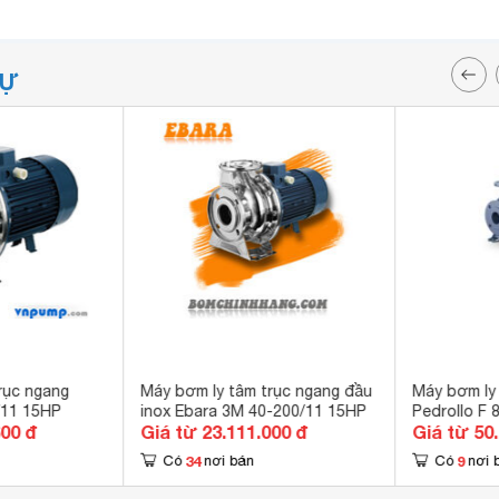
TỰ
rục ngang
Máy bơm ly tâm trục ngang đầu
Máy bơm ly
/11 15HP
inox Ebara 3M 40-200/11 15HP
Pedrollo F 
600 đ
Giá từ 23.111.000 đ
Giá từ 50
34
9
Có
nơi bán
Có
nơi 