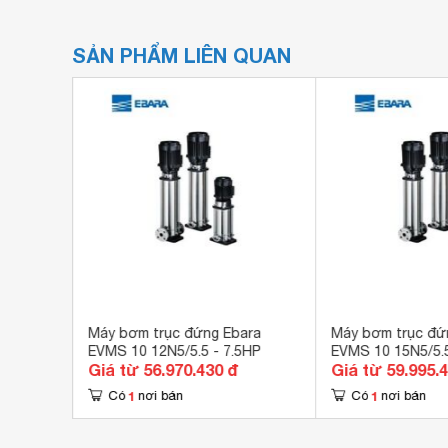
SẢN PHẨM LIÊN QUAN
ara
Máy bơm trục đứng Ebara
Máy bơm trục đứ
/5.5
EVMS 10 12N5/5.5 - 7.5HP
EVMS 10 15N5/5.5
Giá từ 56.970.430 đ
Giá từ 59.995.
1
1
Có
nơi bán
Có
nơi bán