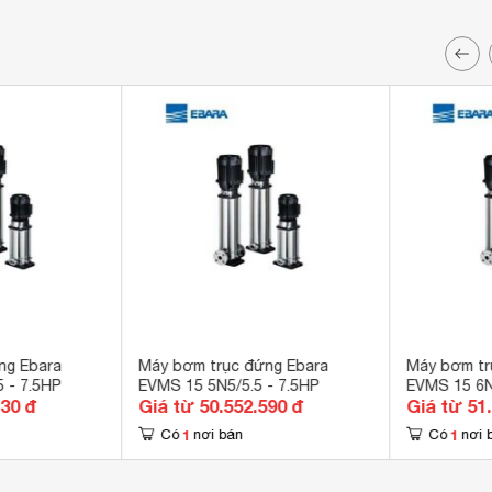
ng Ebara
Máy bơm trục đứng Ebara
Máy bơm tr
 - 7.5HP
EVMS 15 5N5/5.5 - 7.5HP
EVMS 15 6N
430 đ
Giá từ 50.552.590 đ
Giá từ 51
1
1
Có
nơi bán
Có
nơi 