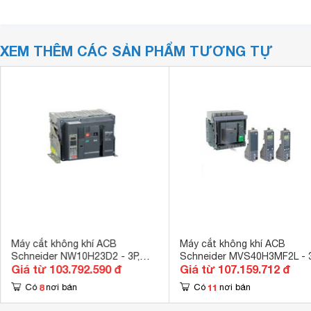
XEM THÊM CÁC SẢN PHẨM TƯƠNG TỰ
Máy cắt không khí ACB
Máy cắt không khí ACB
Schneider NW10H23D2 - 3P,
Schneider MVS40H3MF2L - 3
Giá từ 103.792.590 đ
Giá từ 107.159.712 đ
1000A, 100kA
4000A, 65kA
8
11
Có
nơi bán
Có
nơi bán