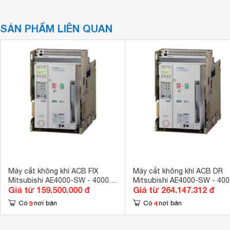
SẢN PHẨM LIÊN QUAN
Máy cắt không khí ACB FIX
Máy cắt không khí ACB DR
Mitsubishi AE4000-SW - 4000A
Mitsubishi AE4000-SW - 40
Giá từ 159.500.000 đ
Giá từ 264.147.312 đ
130kA 4P
130kA 3P
9
4
Có
nơi bán
Có
nơi bán