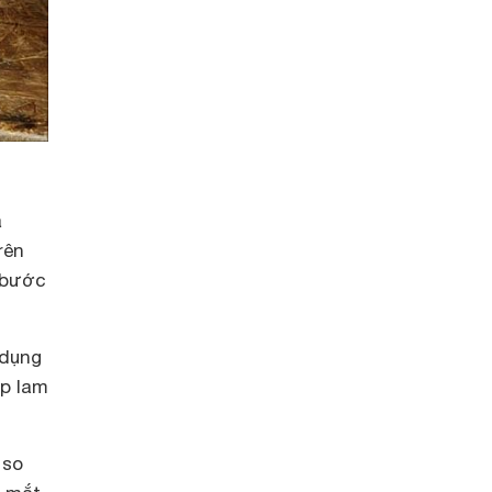
à
rên
 bước
 dụng
ốp lam
 so