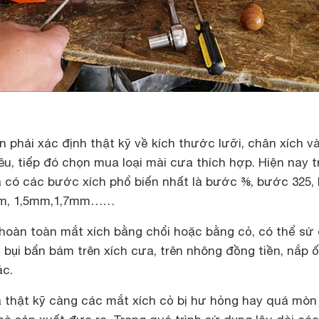
 phải xác định thật kỹ về kích thước lưỡi, chân xích v
êu, tiếp đó chọn mua loại mài cưa thích hợp. Hiện nay t
là có các bước xích phổ biến nhất là bước ⅜, bước 325,
3mm, 1,5mm,1,7mm……
 hoàn toàn mắt xích bằng chổi hoặc bằng cỏ, có thể sử
bụi bẩn bám trên xích cưa, trên nhông đồng tiền, nắp 
ác.
a thật kỹ càng các mắt xích cỏ bị hư hỏng hay quá mòn