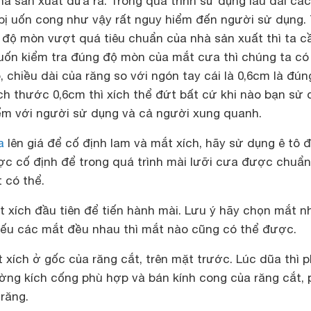
hà sản xuất đưa ra. Trong quá trình sử dụng lâu dài cá
 bị uốn cong như vậy rất nguy hiểm đến người sử dụng.
 độ mòn vượt quá tiêu chuẩn của nhà sản xuất thì ta c
uốn kiểm tra đúng độ mòn của mắt cưa thì chúng ta có
 chiều dài của răng so với ngón tay cái là 0,6cm là đún
h thước 0,6cm thì xích thể đứt bất cứ khi nào bạn sử 
iểm với người sử dụng và cả người xung quanh.
a
lên giá để cố định lam và mắt xích, hãy sử dụng ê tô 
ược cố định để trong quá trình mài lưỡi cưa được chuẩ
 có thể.
 xích đầu tiên để tiến hành mài. Lưu ý hãy chọn mắt n
nếu các mắt đều nhau thì mắt nào cũng có thể được.
xích ở gốc của răng cắt, trên mặt trước. Lúc dũa thì p
ờng kích cống phù hợp và bán kính cong của răng cắt, 
răng.