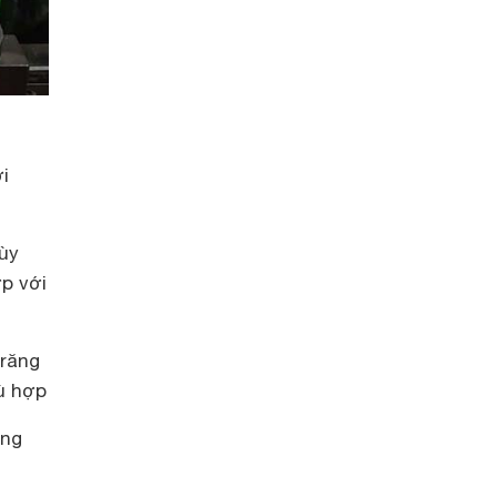
i
tùy
p với
 răng
ù hợp
ăng