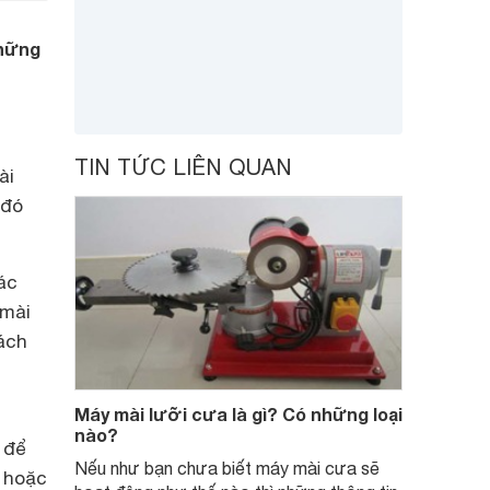
những
TIN TỨC LIÊN QUAN
ài
 đó
ác
 mài
ách
Máy mài lưỡi cưa là gì? Có những loại
nào?
 để
Nếu như bạn chưa biết máy mài cưa sẽ
C hoặc