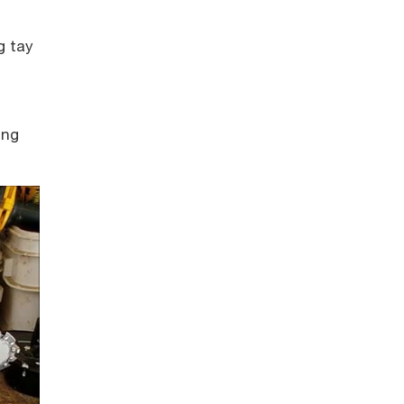
g tay
ụng