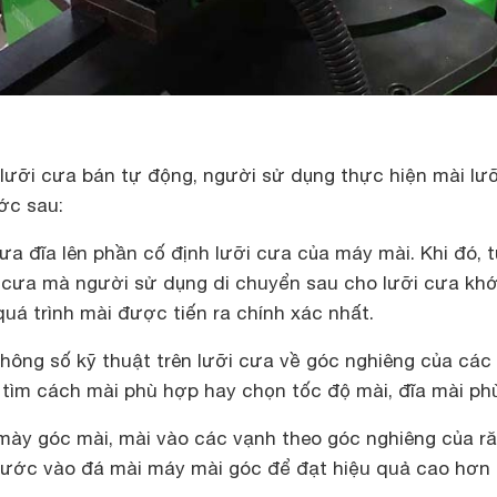
 lưỡi cưa bán tự động, người sử dụng thực hiện mài lưỡ
ớc sau:
ưa đĩa lên phần cố định lưỡi cưa của máy mài. Khi đó, 
 cưa mà người sử dụng di chuyển sau cho lưỡi cưa khớ
uá trình mài được tiến ra chính xác nhất.
hông số kỹ thuật trên lưỡi cưa về góc nghiêng của các
ể tìm cách mài phù hợp hay chọn tốc độ mài, đĩa mài ph
ày góc mài, mài vào các vạnh theo góc nghiêng của r
nước vào đá mài máy mài góc để đạt hiệu quả cao hơn