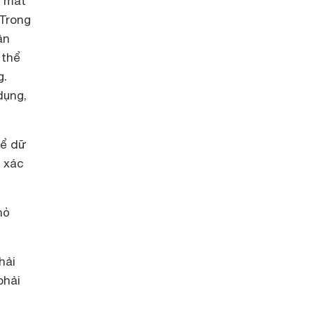
c mắt
 Trong
ần
 thể
g.
dụng,
để dữ
n xác
hỏ
hải
phải