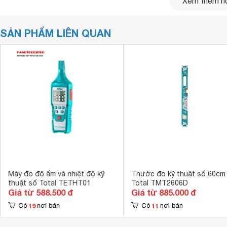
Xem thêm nộ
SẢN PHẨM LIÊN QUAN
Máy đo độ ồn kỹ thuật số Total TETSL01 được thiết kế theo
Máy đo độ ẩm và nhiệt độ kỹ
Thước đo kỹ thuật số 60cm
tính năng mới của Total đã phát minh ra. Thiết kế tay cầm
thuật số Total TETHT01
Total TMT2606D
khi cầm, tăng khả năng an toàn khi sử dụng.
Giá từ 588.500 đ
Giá từ 885.000 đ
19
11
Có
nơi bán
Có
nơi bán