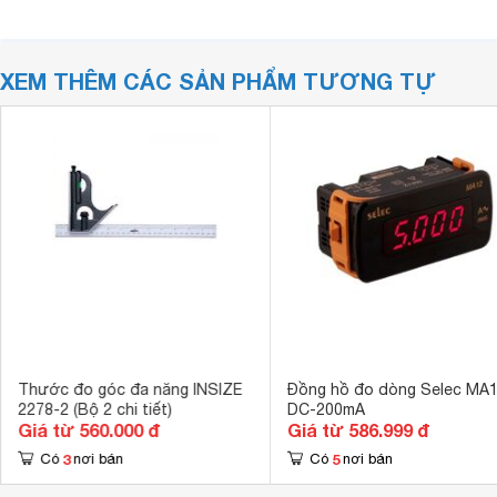
XEM THÊM CÁC SẢN PHẨM TƯƠNG TỰ
Thước đo góc đa năng INSIZE
Đồng hồ đo dòng Selec MA1
2278-2 (Bộ 2 chi tiết)
DC-200mA
Giá từ 560.000 đ
Giá từ 586.999 đ
3
5
Có
nơi bán
Có
nơi bán