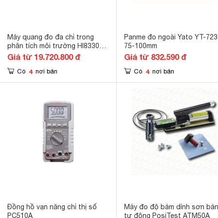
Máy quang đo đa chỉ trong
Panme đo ngoài Yato YT-72
phân tích môi trường HI83306-
75-100mm
02
Giá từ 19.720.800 đ
Giá từ 832.590 đ
4
4
Có
nơi bán
Có
nơi bán
Đồng hồ vạn năng chỉ thị số
Máy đo độ bám dính sơn bá
PC510A
tự động PosiTest ATM50A