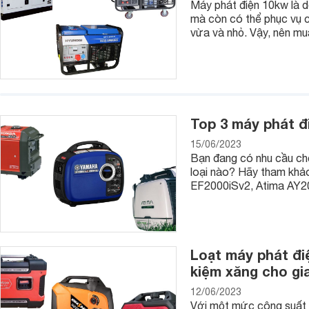
Máy phát điện 10kw là d
hỗ trợ nhiều công nghệ hiện đại, tiết kiệm thời gian đo lường.
mà còn có thể phục vụ c
vừa và nhỏ. Vậy, nên mu
- Nếu mức tài chính của bạn dao động trong khoảng 1 - 10 t
dụng công nghệ cao, có thể dùng pin hay điện để khởi động 
tự động tính toán các số liệu tùy mục. Yếu tố lưu trữ các số l
chọn khi mua. Nói chung đây là tầm tiền khá phổ biến để m
cầu làm việc của bạn.
- Nếu mức tài chính của bạn trên 10 triệu vnđ thì bạn cứ yên
Top 3 máy phát đ
trường hiện nay.
15/06/2023
Bạn đang có nhu cầu ch
loại nào? Hãy tham kh
EF2000iSv2, Atima AY20
Loạt máy phát điệ
kiệm xăng cho gi
12/06/2023
Với một mức công suất ph