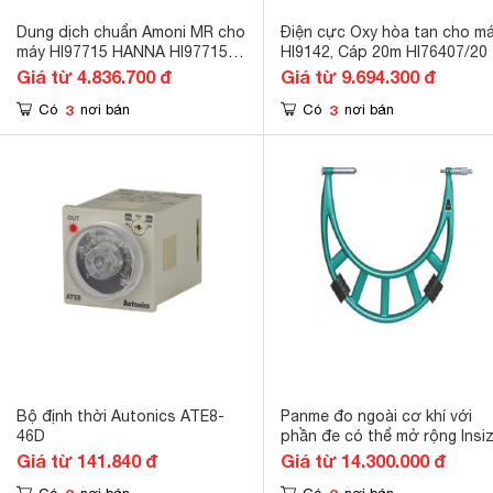
Dung dịch chuẩn Amoni MR cho
Điện cực Oxy hòa tan cho m
máy HI97715 HANNA HI97715-
HI9142, Cáp 20m HI76407/20
11
Giá từ 4.836.700 đ
Giá từ 9.694.300 đ
3
3
Có
nơi bán
Có
nơi bán
Bộ định thời Autonics ATE8-
Panme đo ngoài cơ khí với
46D
phần đe có thể mở rộng Insi
3205-1000 900-1000mm/0.01
Giá từ 141.840 đ
Giá từ 14.300.000 đ