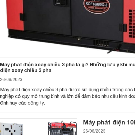
Máy phát điện xoay chiều 3 pha là gì? Những lưu ý khi m
điện xoay chiều 3 pha
26/06/2023
Máy phát điện xoay chiều 3 pha được sử dụng nhiều trong các 
nghiệp có quy mô trung bình và lớn để đảm bảo nhu cầu kinh do
đình hay các công ty.
2. Xác định rõ số tiền bạn sẽ chi để mua thêm
Dù có nhu cầu chính đáng, mục đích sử dụng rồi nhưng nếu
Máy phát điện 10
cũng nên cân nhắc để có những lựa chọn tốt hơn phù hợp với
26/06/2023
- Nếu mức tài chính của bạn dưới 500.000 vnđ thì bạn có t