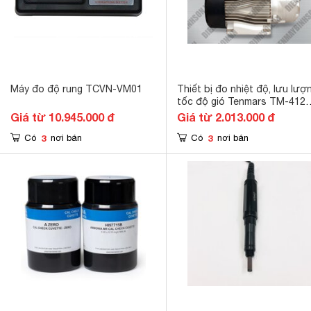
Máy đo độ rung TCVN-VM01
Thiết bị đo nhiệt độ, lưu lượ
tốc độ gió Tenmars TM-412
(0.4~45m/s, -20~60 đô C)
Giá từ 10.945.000 đ
Giá từ 2.013.000 đ
3
3
Có
nơi bán
Có
nơi bán