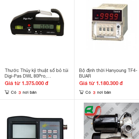
Thước Thủy kỹ thuật số bỏ túi
Bộ định thời Hanyoung TF4-
Digi-Pas DWL 80Pro,
BUAR
107x55x18mm
Giá từ 1.375.000 đ
Giá từ 1.180.300 đ
3
3
Có
nơi bán
Có
nơi bán