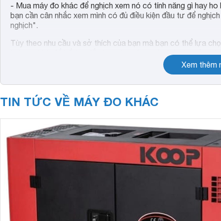
- Mua máy đo khác để nghịch xem nó có tính năng gì hay ho 
bạn cần cân nhắc xem mình có đủ điều kiện đầu tư để nghịch
nghịch".
Tùy theo nhu cầu và sở thích của bạn mà bạn có thể lựa chọn
lường chính để bổ trợ đắc lực cho công việc hiện tại của m
bạn là cần thiết và chính đáng thì bạn hoàn toàn nên mua n
Xem thêm n
khi "ném tiền qua cửa sổ" mà chả được việc gì cả.
TIN TỨC VỀ MÁY ĐO KHÁC