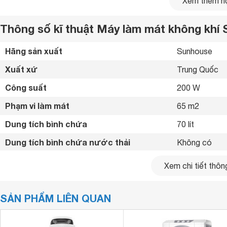
Xem thêm nộ
Thông số kĩ thuật Máy làm mát không kh
Hãng sản xuất
Sunhouse 
Xuất xứ
Trung Quốc 
Công suất
200 W
Phạm vi làm mát
65 m2
Dung tích bình chứa
70 lít
Dung tích bình chứa nước thải
Không có 
Chức năng
Tạo hơi nước 
Xem chi tiết thông
Tốc độ gió
3 mức gió 
SẢN PHẨM LIÊN QUAN
Chế độ gió
Gió thường 
SHD7776 được trang bị 4 bánh xe dễ dàng di chuyển giữa 
Lưu lượng gió
5400 m³/h
khóa giúp cố định máy làm mát chắc chắn trên mặt sàn.