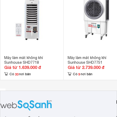
Bảng điều khiển
Núm vặn (xoay
Núm vặn xoay dễ sử dụng
Động cơ AC bằ
Quạt
điều hòa
sử dụng bảng điều điều dạng núm xoay dễ hiể
Tiện ích
Lưu lượng gió
Kích thước
640 x 435 x 
Trọng lượng
20.5 kg
Máy làm mát không khí
Máy làm mát không khí
Sunhouse SHD7718
Sunhouse SHD7751
Giá từ 1.639.000 đ
Giá từ 2.739.000 đ
33
9
Có
nơi bán
Có
nơi bán