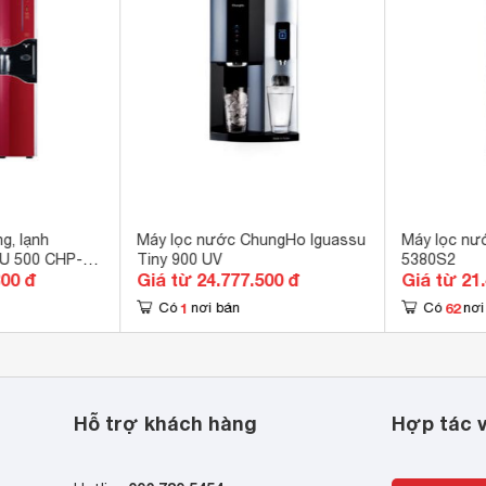
loại 
thống làm nóng trực tiếp hoặc gián tiếp

chống rò rỉ nước thông minh

 biến mực nước quang học

c năng làm sạch tự động

 nghệ tuần hoàn nước tự nhiên 24H

u khiển bằng cảm ứng

c năng khóa nước nóng an toàn 
 x 497 x 474 mm
g, lạnh
Máy lọc nước ChungHo Iguassu
Máy lọc n
U 500 CHP-
Tiny 900 UV
5380S2
3 kg
300 đ
Giá từ 24.777.500 đ
Giá từ 21
1
62
Có
nơi bán
Có
nơi
Hỗ trợ khách hàng
Hợp tác v