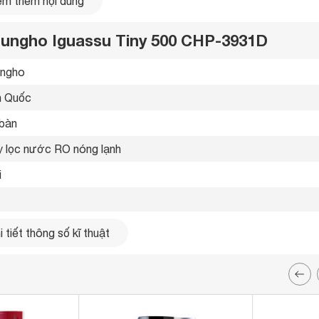
m thêm nội dung
hungho Iguassu Tiny 500 CHP-3931D
ngho 
 Quốc 
bàn 
 lọc nước RO nóng lạnh 
i
lít
 tiết thông số kĩ thuật
ít/giờ
ng 
 điện từ 