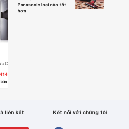
Panasonic loại nào tốt
hơn
ước ChungHo CHP-
Máy lọc nước RO ChungHo
Máy l
CHP-3800ST1
CHP-
.414.600 đ
Giá từ 13.838.000 đ
Giá 
52
 bán
Có
nơi bán
Có
à liên kết
Kết nối với chúng tôi