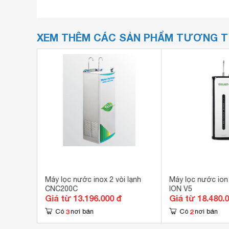
XEM THÊM CÁC SẢN PHẨM TƯƠNG 
h Coway
Máy lọc nước inox 2 vòi lạnh
Máy lọc nước ion 
CNC200C
ION V5
Giá từ 13.196.000 đ
Giá từ 18.480.
3
2
Có
nơi bán
Có
nơi bán