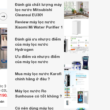
Đánh giá chất lượng máy
lọc nước Mitsubishi
Cleansui EU301
Review máy lọc nước
Xiaomi Mi Water Purifier 1
Đánh giá ưu nhược điểm
của máy lọc nước
Hydrogen
Ưu điểm và nhược điểm
của máy lọc nước
Mua máy lọc nước Karofi
chính hãng ở đâu ?
c 3 vòi nóng lạnh
Máy lọc nước Haohsing AQ
Máy l
T-03UF
Máy lọc nước Ro
500G
FW-5
.190.000 đ
Giá từ 12.309.000 đ
Giá 
Sunhouse có tốt không ?
6
bán
Có
nơi bán
Có
Có nên dùng máy lọc