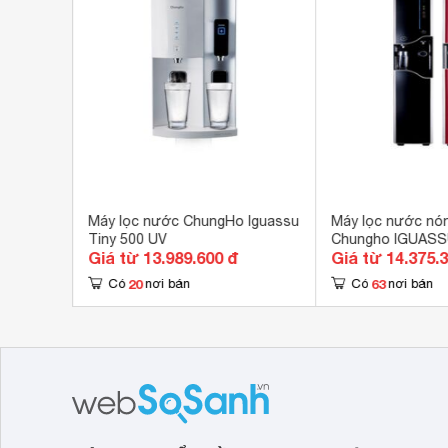
Chất liệu vỏ tủ
Kim 
Hệ 
Van 
Cảm
Tiện ích
Chứ
Công
Điề
Chứ
Kích thước
290
 Wine
Máy lọc nước ChungHo Iguassu
Máy lọc nước nón
Khối lượng
Tiny 500 UV
Chungho IGUASS
19.
Giá từ 13.989.600 đ
Giá từ 14.375.
3720S
20
63
Có
nơi bán
Có
nơi bán