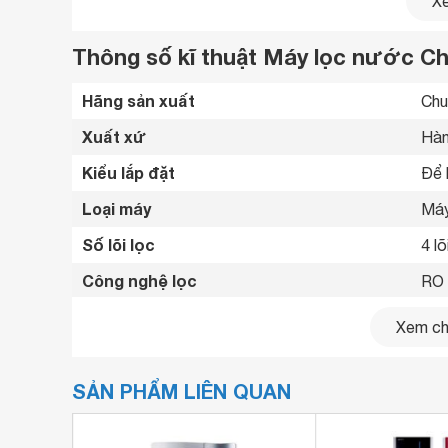
Xe
Thông số kĩ thuật Máy lọc nước C
Hãng sản xuất
Chu
Xuất xứ
Hàn
Kiểu lắp đặt
Để 
Loại máy
Máy
Số lõi lọc
4 lõ
Công nghệ lọc
RO 
Dung tích bình chứa
8.2 
Xem chi
Công suất lọc
12 l
SẢN PHẨM LIÊN QUAN
Công nghệ kháng khuẩn
Khô
Hệ thống van điều tiết
Van