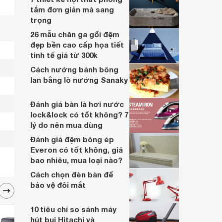
tắm đơn giản mà sang
trọng
26 mẫu chăn ga gối đệm
đẹp bền cao cấp họa tiết
tinh tế giá từ 300k
Cách nướng bánh bông
lan bằng lò nướng Sanaky
Đánh giá bàn là hơi nước
lock&lock có tốt không? 7
lý do nên mua dùng
Đánh giá đệm bông ép
Everon có tốt không, giá
bao nhiêu, mua loại nào?
Cách chọn đèn bàn để
bảo vệ đôi mắt
10 tiêu chí so sánh máy
hút bụi Hitachi và