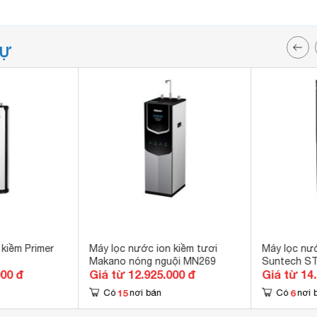
TỰ
kiềm Primer
Máy lọc nước ion kiềm tươi
Máy lọc nướ
Makano nóng nguội MN269
Suntech S
000 đ
Giá từ 12.925.000 đ
Giá từ 14
15
6
Có
nơi bán
Có
nơi 