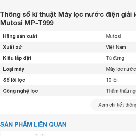
Thông số kĩ thuật Máy lọc nước điện giải 
Mutosi MP-T999
Hãng sản xuất
Mutosi 
Xuất xứ
Việt Nam 
Kiểu lắp đặt
Tủ đứng 
Loại máy
Máy lọc nước 
Số lõi lọc
10 lõi
Công nghệ lọc
Thẩm thấu n
Công suất lọc
20 lít/giờ
Xem chi tiết thông
Nhiệt độ nước nóng
95 ºC
SẢN PHẨM LIÊN QUAN
Nhiệt độ nước lạnh
6 - 15 ºC
Tỉ lệ lọc - thải
Lọc 5 - Thải 5