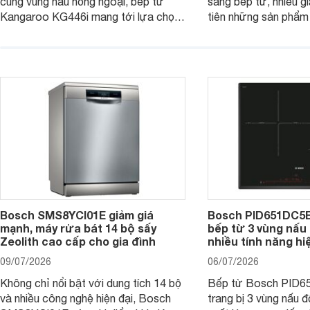
cùng vùng nấu hồng ngoại, bếp từ
sang bếp từ, nhiều gi
Kangaroo KG446i mang tới lựa chọn
tiên những sản phẩm 
đáng cân nhắc cho nhu cầu nấu
nướng cao, độ bền t
nướng tại gia đình. Hiện sản phẩm
thương hiệu uy tín. 
cũng đang được giảm giá khá sâu tại
PVJ631FB1E là một 
nhiều cửa hàng, đại lý.
mẫu bếp đáp ứng tốt 
Bosch SMS8YCI01E giảm giá
Bosch PID651DC5E 
mạnh, máy rửa bát 14 bộ sấy
bếp từ 3 vùng nấu 
Zeolith cao cấp cho gia đình
nhiều tính năng hi
09/07/2026
06/07/2026
Không chỉ nổi bật với dung tích 14 bộ
Bếp từ Bosch PID
và nhiều công nghệ hiện đại, Bosch
trang bị 3 vùng nấu 