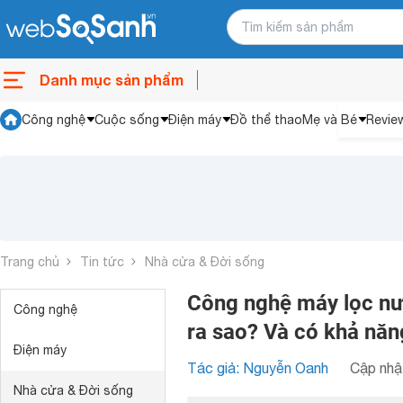
Danh mục sản phẩm
Công nghệ
Cuộc sống
Điện máy
Đồ thể thao
Mẹ và Bé
Revie
Trang chủ
Tin tức
Nhà cửa & Đời sống
Công nghệ máy lọc nướ
Công nghệ
ra sao? Và có khả nă
Điện máy
Tác giả: Nguyễn Oanh
Cập nhật
Nhà cửa & Đời sống