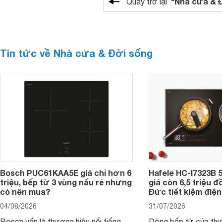
"Nhà cửa & 
Quay trở lại
Tin tức về Nhà cửa & Đời sống
Bosch PUC61KAA5E giá chỉ hơn 6
Hafele HC-I7323B 5
triệu, bếp từ 3 vùng nấu rẻ nhưng
giá còn 6,5 triệu 
có nên mua?
Đức tiết kiệm điện
04/08/2026
31/07/2026
Bosch vốn là thương hiệu nổi tiếng
Dòng bếp từ của th