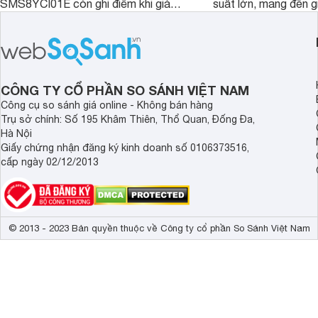
SMS8YCI01E còn ghi điểm khi giá
suất lớn, mang đến g
bán thực tế đã giảm đáng kể so với
nướng linh hoạt và h
thời điểm mới mở bán, mang lại tỷ lệ
gia đình.
giá trị/chi phí hấp dẫn hơn cho người
dùng đang tìm kiếm một mẫu máy rửa
bát cao cấp.
CÔNG TY CỔ PHẦN SO SÁNH VIỆT NAM
Công cụ so sánh giá online - Không bán hàng
Trụ sở chính: Số 195 Khâm Thiên, Thổ Quan, Đống Đa,
Hà Nội
Giấy chứng nhận đăng ký kinh doanh số 0106373516,
cấp ngày 02/12/2013
© 2013 - 2023 Bản quyền thuộc về Công ty cổ phần So Sánh Việt Nam