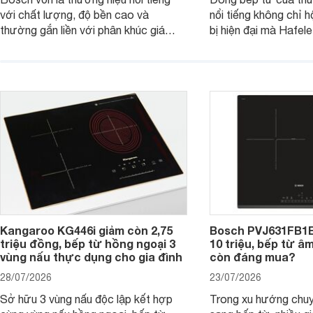
với chất lượng, độ bền cao và
nổi tiếng không chỉ hộ
thường gắn liền với phân khúc giá
bị hiện đại mà Hafe
cao. Tuy nhiên, trên thị trường hiện
536.61.886 còn đan
nay, mẫu bếp từ Bosch 3 vùng nấu
hàng, siêu thị điện m
PUC61KAA5E lại đang được nhiều
đưa tới lựa chọn ch
đơn vị phân phối với mức giá khá dễ
gia đình.
tiếp cận, thu hút sự quan tâm của
nhiều người tiêu dùng.
Kangaroo KG446i giảm còn 2,75
Bosch PVJ631FB1E
triệu đồng, bếp từ hồng ngoại 3
10 triệu, bếp từ â
vùng nấu thực dụng cho gia đình
còn đáng mua?
28/07/2026
23/07/2026
Sở hữu 3 vùng nấu độc lập kết hợp
Trong xu hướng chuy