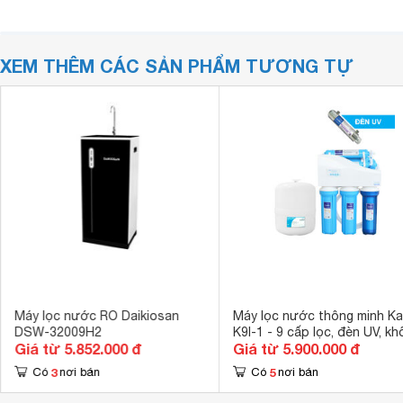
XEM THÊM CÁC SẢN PHẨM TƯƠNG TỰ
Máy lọc nước RO Daikiosan
Máy lọc nước thông minh Ka
DSW-32009H2
K9I-1 - 9 cấp lọc, đèn UV, k
Giá từ 5.852.000 đ
Giá từ 5.900.000 đ
tủ
3
5
Có
nơi bán
Có
nơi bán