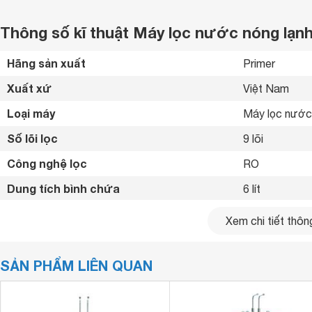
Thông số kĩ thuật Máy lọc nước nóng lạn
Hãng sản xuất
Primer 
Xuất xứ
Việt Nam 
Loại máy
Máy lọc nước 
Số lõi lọc
9 lõi
Công nghệ lọc
RO 
Dung tích bình chứa
6 lít
Nhiệt độ nước nóng
95 ºC
Xem chi tiết thông
Hệ thống làm lạnh
Chip kép điện 
SẢN PHẨM LIÊN QUAN
Hệ thống bơm
Có 
Hệ thống van điều tiết
Van điện từ 