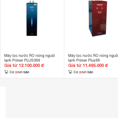
Chất liệu vỏ tủ
Tráng gương 
Kích thước
420 x 330 x 
Khối lượng
29 kg
Máy lọc nước RO nóng nguội
Máy lọc nước RO nóng nguộ
lạnh Primer PLUS369
lạnh Primer Plus99
Giá từ 12.100.000 đ
Giá từ 11.495.000 đ
3
3
Có
nơi bán
Có
nơi bán