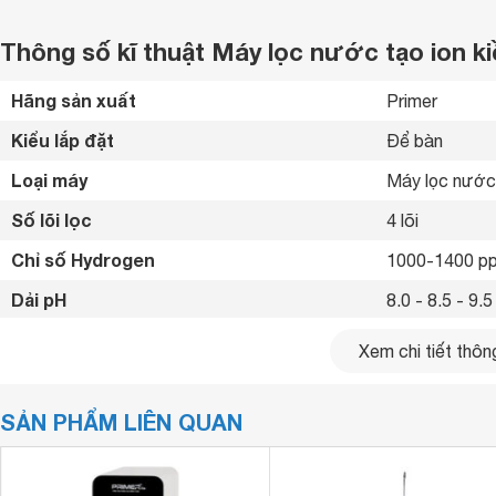
Thông số kĩ thuật Máy lọc nước tạo ion 
Hãng sản xuất
Primer 
Kiểu lắp đặt
Để bàn 
Loại máy
Máy lọc nước 
Số lõi lọc
4 lõi
Chỉ số Hydrogen
1000-1400 p
Dải pH
8.0 - 8.5 - 9.5
Chỉ số chống oxy hóa ORP
-300 đến -80
Xem chi tiết thông
Kích thước
150 x 300 x 
SẢN PHẨM LIÊN QUAN
Khối lượng
10 kg