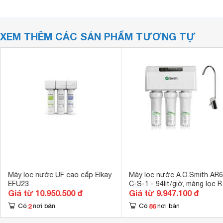
XEM THÊM CÁC SẢN PHẨM TƯƠNG TỰ
Máy lọc nước UF cao cấp Elkay
Máy lọc nước A.O.Smith AR6
EFU23
C-S-1 - 94lit/giờ, màng lọc 
Giá từ 10.950.500 đ
Giá từ 9.947.100 đ
Side Stream
2
86
Có
nơi bán
Có
nơi bán