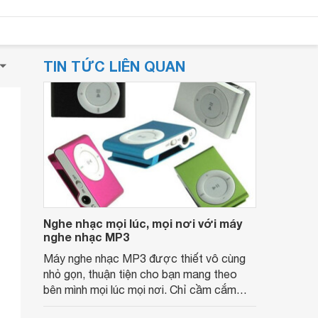
TIN TỨC LIÊN QUAN
Nghe nhạc mọi lúc, mọi nơi với máy
nghe nhạc MP3
Máy nghe nhạc MP3 được thiết vô cùng
nhỏ gọn, thuận tiện cho bạn mang theo
bên mình mọi lúc mọi nơi. Chỉ cầm cắm
jack tai nghe và bật “on”, thế là bạn đã có