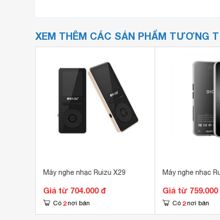
XEM THÊM CÁC SẢN PHẨM TƯƠNG 
alkman
Máy nghe nhạc Ruizu X29
Máy nghe nhạc R
Giá từ 704.000 đ
Giá từ 759.000
2
2
Có
nơi bán
Có
nơi bán