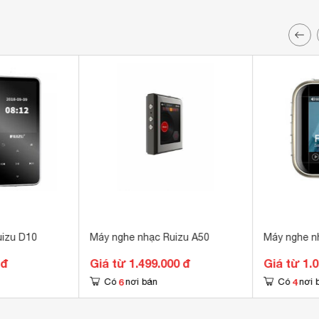
uizu D10
Máy nghe nhạc Ruizu A50
Máy nghe n
 đ
Giá từ 1.499.000 đ
Giá từ 1.
6
4
Có
nơi bán
Có
nơi 