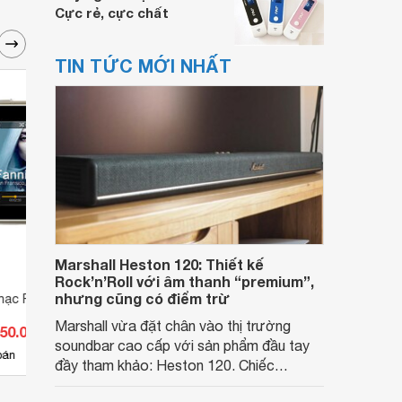
Cực rẻ, cực chất
TIN TỨC MỚI NHẤT
Marshall Heston 120: Thiết kế
Rock’n’Roll với âm thanh “premium”,
nhưng cũng có điểm trừ
hạc Ruizu X21
Máy nghe nhạc Ruizu X50
Máy n
Marshall vừa đặt chân vào thị trường
050.000 đ
Giá từ 502.000 đ
Giá 
soundbar cao cấp với sản phẩm đầu tay
4
bán
Có
nơi bán
Có
đầy tham khảo: Heston 120. Chiếc
soundbar này không chỉ có kích thước