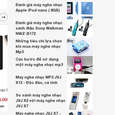
cả một thế giới âm trong không gian riêng
Đánh giá máy nghe nhạc
tư của mình.
Apple iPod nano ( 8GB)
Đánh giá máy nghe nhạc
sành điệu Sony Walkman
NWZ-B172
Những tiêu chí lựa chọn
khi mua máy nghe nhạc
Mp3
Các bước để sử dụng
một máy nghe nhạc mp3
Máy nghe nhạc MP3 JVJ
X12 - Độc đáo, cá tính
hạc Ruizu X29
Máy nghe nhạc Ruizu D10
Máy n
So sánh máy nghe nhạc
NW-W
4.000 đ
Giá từ 759.000 đ
Giá 
JVJ X2 với máy nghe nhạc
JVJ X7
2
bán
Có
nơi bán
Có
Máy nghe nhạc JVJ X7 -