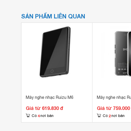
SẢN PHẨM LIÊN QUAN
20
Máy nghe nhạc Ruizu M6
Máy nghe nhạc R
Giá từ 619.830 đ
Giá từ 759.000
4
2
Có
nơi bán
Có
nơi bán