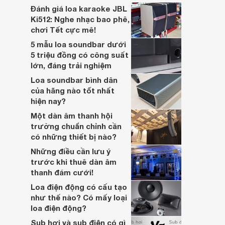
lớn, kết nối đa dạng, mà còn ghi điểm nhờ
Đánh giá loa karaoke JBL
“chất Marshall” cùng cấu trúc âm thanh
Ki512: Nghe nhạc bao phê,
5.1.2 đầy hứa hẹn.
chơi Tết cực mê!
5 mẫu loa soundbar dưới
5 triệu đồng có công suất
lớn, đáng trải nghiệm
Loa soundbar bình dân
của hãng nào tốt nhất
hiện nay?
Một dàn âm thanh hội
trường chuẩn chỉnh cần
có những thiết bị nào?
Những điều cần lưu ý
trước khi thuê dàn âm
thanh đám cưới!
Loa điện động có cấu tạo
như thế nào? Có mấy loại
loa điện động?
Sub hơi và sub điện có gì