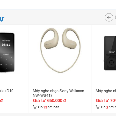
TỰ
uizu D10
Máy nghe nhạc Sony Walkman
Máy nghe n
NW-WS413
 đ
Giá từ 650.000 đ
Giá từ 70
13
2
Có
nơi bán
Có
nơi 