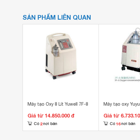
SẢN PHẨM LIÊN QUAN
t 7F-5D
Máy tạo Oxy 8 Lít Yuwell 7F-8
Giá từ 14.850.000 đ
Giá từ 6.733.1
2
16
Có
nơi bán
Có
nơi bán