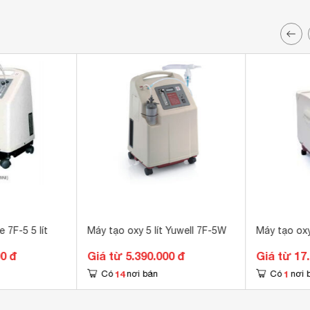
Máy tạo oxy Yuyue 7F-5 5 lít
Máy tạo oxy 5 lít Yuwell 7F-5W
Máy tạo oxy
00 đ
Giá từ 5.390.000 đ
Giá từ 17
14
1
Có
nơi bán
Có
nơi 