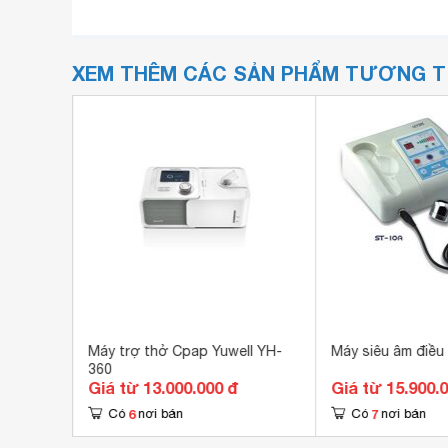
XEM THÊM CÁC SẢN PHẨM TƯƠNG 
g YDC-
Máy trợ thở Cpap Yuwell YH-
Máy siêu âm điều 
360
Giá từ 13.000.000 đ
Giá từ 15.900.
6
7
Có
nơi bán
Có
nơi bán