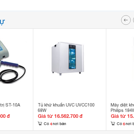
TỰ
trị ST-10A
Tủ khử khuẩn UVC UVCC100
Máy diệt kh
68W
Philips 18
000 đ
Giá từ 16.562.700 đ
Giá từ 15
4
6
Có
nơi bán
Có
nơi 