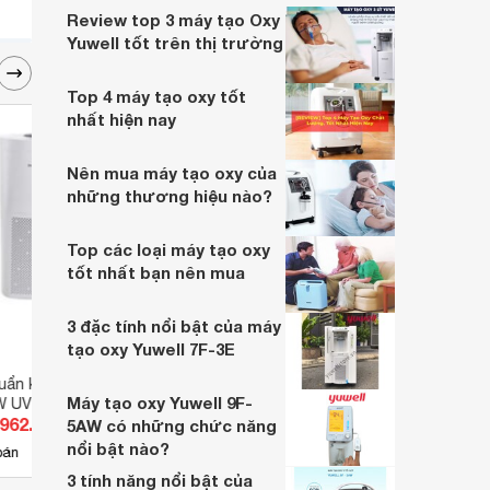
Review top 3 máy tạo Oxy
Yuwell tốt trên thị trường
Top 4 máy tạo oxy tốt
nhất hiện nay
Nên mua máy tạo oxy của
những thương hiệu nào?
Top các loại máy tạo oxy
tốt nhất bạn nên mua
3 đặc tính nổi bật của máy
tạo oxy Yuwell 7F-3E
uẩn không khí
Máy tạo oxy 10 lít Owgels OZ-
Máy 
Máy tạo oxy Yuwell 9F-
4W UVCA100 12
5-01NW0 (OZ-5-01GWO)
10lit
.962.870 đ
Giá từ 12.381.600 đ
Giá 
5AW có những chức năng
nổi bật nào?
15
bán
Có
nơi bán
Có
3 tính năng nổi bật của