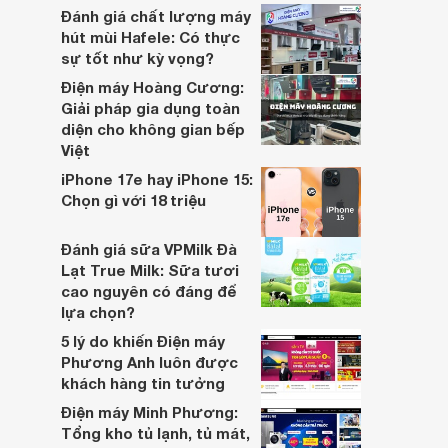
bài viết này sẽ so sánh 5 thương hiệu
Đánh giá chất lượng máy
được quan tâm nhiều hiện nay: Hafele,
hút mùi Hafele: Có thực
Bosch, Demax, Hubert và Giovani.
sự tốt như kỳ vọng?
Điện máy Hoàng Cương:
Giải pháp gia dụng toàn
diện cho không gian bếp
Việt
iPhone 17e hay iPhone 15:
Chọn gì với 18 triệu
Đánh giá sữa VPMilk Đà
Lạt True Milk: Sữa tươi
cao nguyên có đáng để
lựa chọn?
5 lý do khiến Điện máy
Phương Anh luôn được
khách hàng tin tưởng
Điện máy Minh Phương:
Tổng kho tủ lạnh, tủ mát,