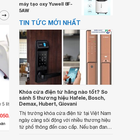
máy tạo oxy Yuwell 8F-
5AW
TIN TỨC MỚI NHẤT
Khóa cửa điện tử hãng nào tốt? So
sánh 5 thương hiệu Hafele, Bosch,
Demax, Hubert, Giovani
 5 lít Yuwell 7F-5A
Máy tạo oxy 5 lít Yuwell 7F-5CW
Máy t
Thị trường khóa cửa điện tử tại Việt Nam
.050.000 đ
Giá từ 7.700.000 đ
Giá 
ngày càng sôi động với nhiều thương hiệu
22
bán
Có
nơi bán
Có
từ phổ thông đến cao cấp. Nếu bạn đang
băn khoăn khóa cửa điện tử hãng nào tốt,