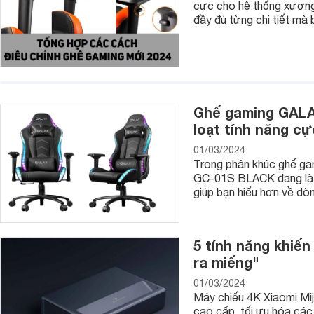
cực cho hệ thống xương
trọng với phần chân đế vững chắc, tạo độ bền cho sản phẩ
đầy đủ từng chi tiết mà
Ngoài ra, QT-68 còn được tích hợp một
máy in
hóa đơn kiểu 
hoạt động bền, hiệu quả. Bạn cũng có thể kết nối với các th
suất công việc.
Máy tính tiền CASIO SE-S10
Ghế gaming GALAX
loạt tính năng c
01/03/2024
Trong phân khúc ghế gam
GC-01S BLACK đang là m
giúp bạn hiểu hơn về dò
5 tính năng khiến
ra miếng"
01/03/2024
Máy chiếu 4K Xiaomi Miji
cao cấp, tối ưu hóa các t