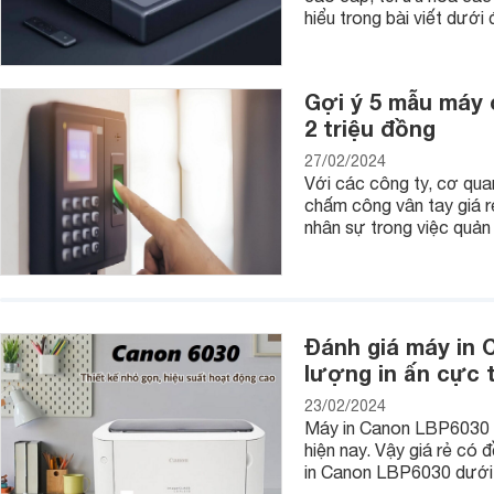
hiểu trong bài viết dưới 
Gợi ý 5 mẫu máy 
2 triệu đồng
27/02/2024
Với các công ty, cơ qua
chấm công vân tay giá r
nhân sự trong việc quản 
Dòng máy tính tiền
Casio
SE-S10 có xuất xứ từ Nhật Bản, đư
tính năng khác như màn hình hiển thị phía sau tiện cho việc 
Đánh giá máy in 
Máy còn được trang bị máy in hóa đơn nhiệt với chế độ lắp g
lượng in ấn cực 
xung quanh, rất tiện lợi cho việc cài đặt máy và sử dụng.
23/02/2024
Hạn chế của Casio SE-S10 là dung lượng nhớ ít, chỉ nhớ 
Máy in Canon LBP6030 l
hợp với tất cả các chuỗi bán lẻ quy mô nhỏ như hàng ăn vặt, 
hiện nay. Vậy giá rẻ có 
đối với các nhà hàng ẩm thực lớn hay các trung tâm mua sắ
in Canon LBP6030 dưới 