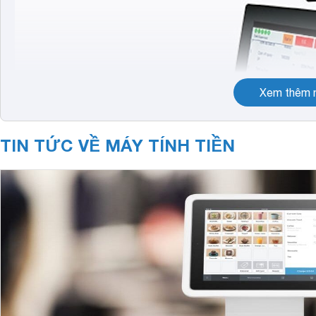
Xem thêm n
TIN TỨC VỀ MÁY TÍNH TIỀN