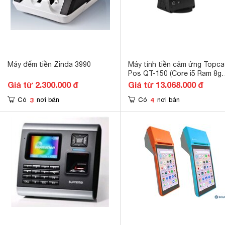
Máy đếm tiền Zinda 3990
Máy tính tiền cảm ứng Topc
Pos QT-150 (Core i5 Ram 8gb
SSD 128gb)
Giá từ 2.300.000 đ
Giá từ 13.068.000 đ
3
4
Có
nơi bán
Có
nơi bán