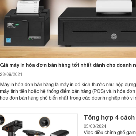
Giá máy in hóa đơn bán hàng tốt nhất dành cho doanh 
Thiết bị ePOS QT-68 còn được trang bị một phần mềm quản l
23/08/2021
các giao dịch một cách hiệu quả, nhanh chóng, chỉ với một v
vậy bạn sẽ không tốn nhiều thời gian để học cách sử dụng th
Máy in hóa đơn bán hàng là máy in có kích thước như hộp đựng 
cửa hàng, siêu thị, nhà hàng ăn uống, quán cà phê,..
máy tính tiền hoặc hệ thống điểm bán hàng (POS) và in hóa đơn
hóa đơn bán hàng phổ biến nhất trong các doanh nghiệp nhỏ vì 
Bên cạnh đó, máy tính tiền cảm ứng ePOS QT-68 còn có chứ
nhiệt trên giấy cảm ứng nhiệt chứ không sử dụng hộp mực đắt t
các giao dịch, quản lí việc đăng kí, thống kê kết quả kinh 
có thể tạo ra các chương trình khuyến mãi, quảng cáo tiếp t
Tổng hợp 4 cách 
QT-68 được thiết kế bền đẹp, gọn nhẹ với một màn hình cảm
05/03/2024
hoạt động trong môi trường ẩm ướt, bụi bặm tại kho bãi, nhà
Việc điều chỉnh ghế gam
bố trí thông minh cùng với giao diện thân thiện với đại đa 