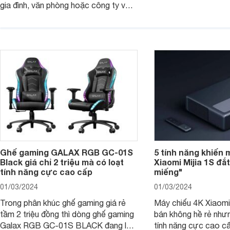
gia đình, văn phòng hoặc công ty vừa
với mọi nhu cầu. Điể
và nhỏ với mức giá hợp lý chỉ từ 3
mẫu máy in ảnh Cano
triệu đồng.
dụng 2024.
Ghế gaming GALAX RGB GC-01S
5 tính năng khiến 
Black giá chỉ 2 triệu mà có loạt
Xiaomi Mijia 1S đắ
tính năng cực cao cấp
miếng"
01/03/2024
01/03/2024
Trong phân khúc ghế gaming giá rẻ
Máy chiếu 4K Xiaomi 
tầm 2 triệu đồng thì dòng ghế gaming
bán không hề rẻ nhưng
Galax RGB GC-01S BLACK đang là
tính năng cực cao cấ