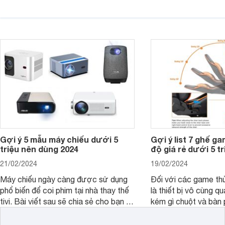
một trong những lựa chọn tốt hàng
các trải nghiệm sử dụ
đầu. Bài viết dưới đây sẽ giúp bạn
người dùng. Chi tiết 
hiểu hơn về dòng ghế này.
trong bài viết dưới đ
Gợi ý 5 mẫu máy chiếu dưới 5
Gợi ý list 7 ghế g
triệu nên dùng 2024
độ giá rẻ dưới 5 tr
21/02/2024
19/02/2024
Máy chiếu ngày càng được sử dụng
Đối với các game thủ
phổ biến để coi phim tại nhà thay thế
là thiết bị vô cùng q
tivi. Bài viết sau sẽ chia sẻ cho bạn 5
kém gì chuột và bàn 
mẫu máy chiếu dưới 5 triệu ngon, bổ,
các ghế gaming ngả
rẻ nên dùng 2024.
lại trải nghiệm chơi 