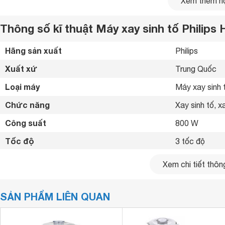
Xem thêm nộ
Thông số kĩ thuật Máy xay sinh tố Philips
Hãng sản xuất
Philips 
Xuất xứ
Trung Quốc 
Loại máy
Máy xay sinh 
Chức năng
Xay sinh tố, xa
Công suất
800 W
Tốc độ
3 tốc độ
Nút chỉnh tốc độ
Nút xoay 
Xem chi tiết thông
Chân đế chống 
Tính năng an toàn
Tự ngắt khi quá
SẢN PHẨM LIÊN QUAN
Máy chỉ hoạt 
Chức năng nghi