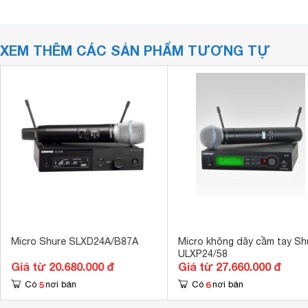
XEM THÊM CÁC SẢN PHẨM TƯƠNG TỰ
Micro Shure SLXD24A/B87A
Micro không dây cầm tay Sh
ULXP24/58
Giá từ 20.680.000 đ
Giá từ 27.660.000 đ
5
6
Có
nơi bán
Có
nơi bán