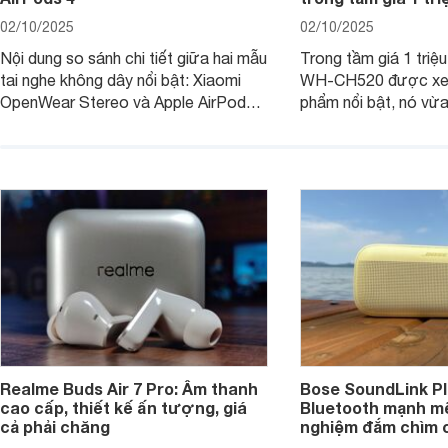
02/10/2025
02/10/2025
Nội dung so sánh chi tiết giữa hai mẫu
Trong tầm giá 1 triệ
tai nghe không dây nổi bật: Xiaomi
WH-CH520 được xe
OpenWear Stereo và Apple AirPods 4
phẩm nổi bật, nó vừa
sẽ nhằm giúp người dùng đưa ra lựa
pin ấn tượng vừa sở
chọn phù hợp nhất dựa trên nhu cầu
âm thanh ấn tượng 
và sở thích cá nhân. Cả hai đều là sản
chuyên gia đánh giá 
phẩm chất lượng cao, nhưng hướng
tới đối tượng khách hàng khác nhau.
Realme Buds Air 7 Pro: Âm thanh
Bose SoundLink Pl
cao cấp, thiết kế ấn tượng, giá
Bluetooth mạnh mẽ
cả phải chăng
nghiệm đắm chìm 