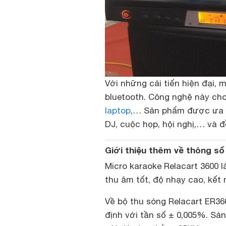
Với những cải tiến hiện đại,
bluetooth. Công nghệ này cho
laptop
,… Sản phẩm được ưa c
DJ, cuộc họp, hội nghị,… và đ
Giới thiệu thêm về thông s
Micro karaoke Relacart 3600
l
thu âm tốt, độ nhạy cao, kết 
Về bộ thu sóng Relacart ER36
định với tần số ± 0,005%. S