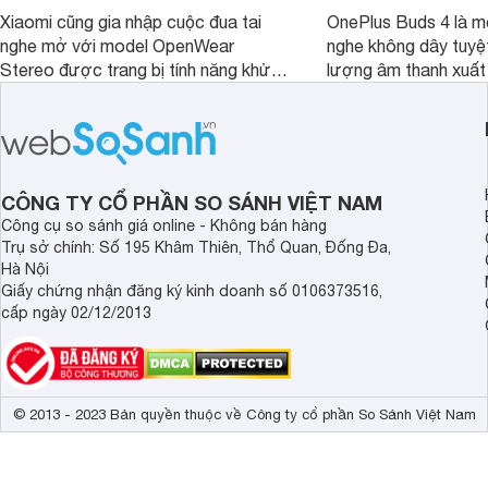
Xiaomi cũng gia nhập cuộc đua tai
OnePlus Buds 4 là mộ
nghe mở với model OpenWear
nghe không dây tuyệt
Stereo được trang bị tính năng khử
lượng âm thanh xuất
tiếng ồn chủ động (ANC). Nhưng liệu
nghệ hai driver và h
chất lượng âm thanh và hiệu quả khử
khử tiếng ồn ấn tượng
ồn của chiếc tai nghe Xiaomi này có
tiến. Tuy nhiên, thời
đủ sức thuyết phục người dùng?
là một điểm hạn chế 
người dùng.
CÔNG TY CỔ PHẦN SO SÁNH VIỆT NAM
Công cụ so sánh giá online - Không bán hàng
Trụ sở chính: Số 195 Khâm Thiên, Thổ Quan, Đống Đa,
Hà Nội
Giấy chứng nhận đăng ký kinh doanh số 0106373516,
cấp ngày 02/12/2013
© 2013 - 2023 Bản quyền thuộc về Công ty cổ phần So Sánh Việt Nam