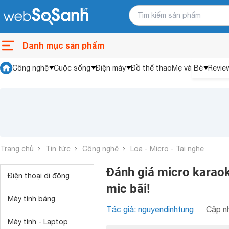
Danh mục sản phẩm
Công nghệ
Cuộc sống
Điện máy
Đồ thể thao
Mẹ và Bé
Revie
Trang chủ
Tin tức
Công nghệ
Loa - Micro - Tai nghe
Đánh giá micro karao
Điện thoại di động
mic bãi!
Máy tính bảng
Tác giả: nguyendinhtung
Cập nh
Máy tính - Laptop