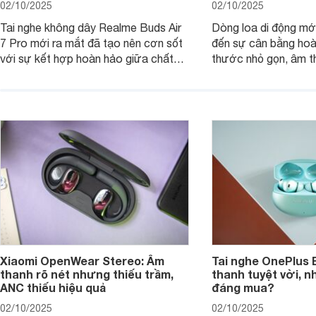
02/10/2025
02/10/2025
Tai nghe không dây Realme Buds Air
Dòng loa di động m
7 Pro mới ra mắt đã tạo nên cơn sốt
đến sự cân bằng hoà
với sự kết hợp hoàn hảo giữa chất
thước nhỏ gọn, âm 
lượng âm thanh vượt trội, thiết kế
thời lượng pin ấn tư
hiện đại và mức giá cực kỳ cạnh
nó có xứng đáng với
tranh, chỉ dưới 2 triệu đồng.
xuất?
Xiaomi OpenWear Stereo: Âm
Tai nghe OnePlus 
thanh rõ nét nhưng thiếu trầm,
thanh tuyệt vời, n
ANC thiếu hiệu quả
đáng mua?
02/10/2025
02/10/2025