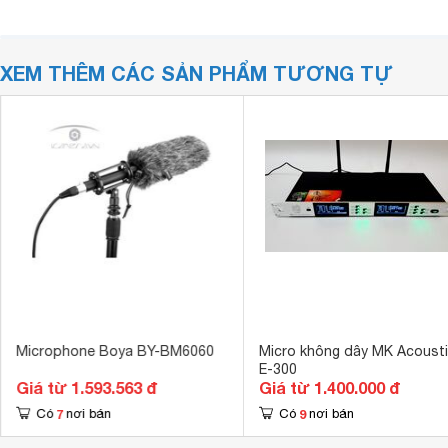
XEM THÊM CÁC SẢN PHẨM TƯƠNG TỰ
Microphone Boya BY-BM6060
Micro không dây MK Acoust
E-300
Giá từ 1.593.563 đ
Giá từ 1.400.000 đ
7
9
Có
nơi bán
Có
nơi bán