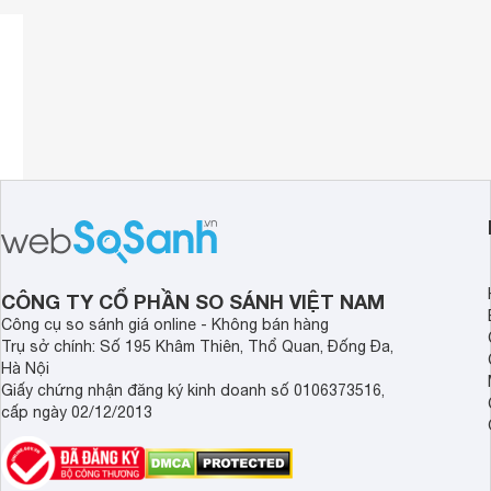
Bên cạnh đó, Micro có đầu ra âm thanh jack 3.5mm thông
thích với máy ảnh,
máy ghi âm
cầm tay, thiết bị di động và
đó, VideoMic NTG còn thiết kế đèn cảnh báo đỉnh dB mới t
của mình không bị cắt.
CÔNG TY CỔ PHẦN SO SÁNH VIỆT NAM
Công cụ so sánh giá online - Không bán hàng
Trụ sở chính: Số 195 Khâm Thiên, Thổ Quan, Đống Đa,
Hà Nội
Giấy chứng nhận đăng ký kinh doanh số 0106373516,
cấp ngày 02/12/2013