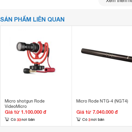
Xem thêm nộ
SẢN PHẨM LIÊN QUAN
Micro shotgun Rode
Micro Rode NTG-4 (NGT4)
VideoMicro
Giá từ 1.100.000 đ
Giá từ 7.040.000 đ
33
3
Có
nơi bán
Có
nơi bán