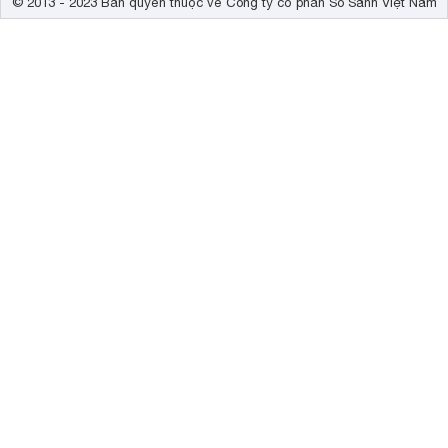
© 2013 - 2023 Bản quyền thuộc về Công ty cổ phần So Sánh Việt Nam