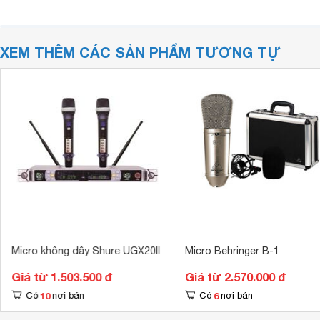
XEM THÊM CÁC SẢN PHẨM TƯƠNG TỰ
Micro không dây Shure UGX20II
Micro Behringer B-1
Giá từ 1.503.500 đ
Giá từ 2.570.000 đ
10
6
Có
nơi bán
Có
nơi bán