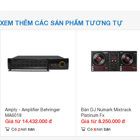
XEM THÊM CÁC SẢN PHẨM TƯƠNG TỰ
Amply - Amplifier Behringer
Bàn DJ Numark Mixtrack
MA6018
Platinum Fx
Giá từ 14.432.000 đ
Giá từ 8.250.000 đ
2
8
Có
nơi bán
Có
nơi bán