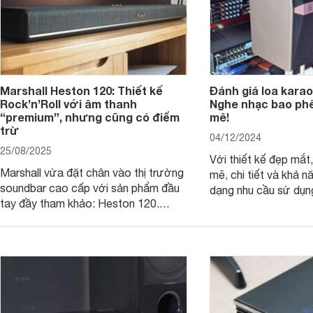
Marshall Heston 120: Thiết kế
Đánh giá loa karao
Rock’n’Roll với âm thanh
Nghe nhạc bao phê
“premium”, nhưng cũng có điểm
mê!
trừ
04/12/2024
25/08/2025
Với thiết kế đẹp mắ
Marshall vừa đặt chân vào thị trường
mẽ, chi tiết và khả 
soundbar cao cấp với sản phẩm đầu
dạng nhu cầu sử dụn
tay đầy tham khảo: Heston 120.
JBL Ki512 thực sự l
Chiếc soundbar này không chỉ có kích
tuyệt vời cho những 
thước lớn, kết nối đa dạng, mà còn
một hệ thống âm tha
ghi điểm nhờ “chất Marshall” cùng cấu
cao cho gia đình, ph
trúc âm thanh 5.1.2 đầy hứa hẹn.
những sự kiện giải trí