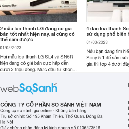
2 mẫu loa thanh LG đang có giá
4 dàn loa thanh S
bán tốt nhất hiện nay, ai cũng có
sử dụng phổ biến 
thể sắm được
01/03/2023
01/03/2023
Nếu bạn đang tìm hiể
Hai mẫu loa thanh LG SL4 và SN5R
Sony 5.1 để sắm sửa
hiện đang có giá bán cực hấp dẫn
gia thì top 4 dưới đâ
dưới 3 triệu đồng. Mức đầu tư không
ngắn thời gian tham 
lớn nhưng giá trị mà người dùng nhận
được lại vô cùng lớn, bởi đây từng là
2 mẫu rất hot tại thời điểm mới ra
mắt.
CÔNG TY CỔ PHẦN SO SÁNH VIỆT NAM
Công cụ so sánh giá online - Không bán hàng
Trụ sở chính: Số 195 Khâm Thiên, Thổ Quan, Đống Đa,
Hà Nội
Giấy chứng nhận đăng ký kinh doanh số 0106373516,