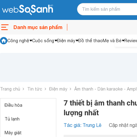
Danh mục sản phẩm
Công nghệ
Cuộc sống
Điện máy
Đồ thể thao
Mẹ và Bé
Revie
Trang chủ
Tin tức
Điện máy
Âm thanh - Dàn karaoke - Ampl
7 thiết bị âm thanh c
Điều hòa
lượng nhất
Tủ lạnh
Tác giả: Trung Lê
Cập nhật ngà
Máy giặt