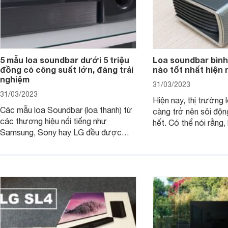
5 mẫu loa soundbar dưới 5 triệu
Loa soundbar bình
đồng có công suất lớn, đáng trải
nào tốt nhất hiện 
nghiệm
31/03/2023
31/03/2023
Hiện nay, thị trường 
Các mẫu loa Soundbar (loa thanh) từ
càng trở nên sôi độn
các thương hiệu nổi tiếng như
hết. Có thể nói rằng,
Samsung, Sony hay LG đều được
trong những mẫu lo
trang bị thêm các tính năng mới hiện
người sử dụng những
đại để tối ưu âm thanh. Các mẫu loa
thanh vô cùng tuyệt 
thanh này thường có công suất khá
nghe nhạc, xem bón
lớn từ 300W và tầm giá khoảng 5
loa soundbar bình d
triệu đồng trở xuống, không khó để sở
tốt nhất hiện nay?
hữu và trải nghiệm.