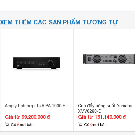
XEM THÊM CÁC SẢN PHẨM TƯƠNG TỰ
Amply tích hợp T+A PA 1000 E
Cục đẩy công suất Yamaha
XMV8280-D
Giá từ 99.200.000 đ
Giá từ 151.140.000 đ
5
2
Có
nơi bán
Có
nơi bán