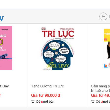
TỰ
t Dây
Tăng Cường Trí Lực
Cẩm nang ph
trí tuệ cho 
đ
Giá từ 96.000 đ
Giá từ 49
5
3
Có
nơi bán
Có
nơi 