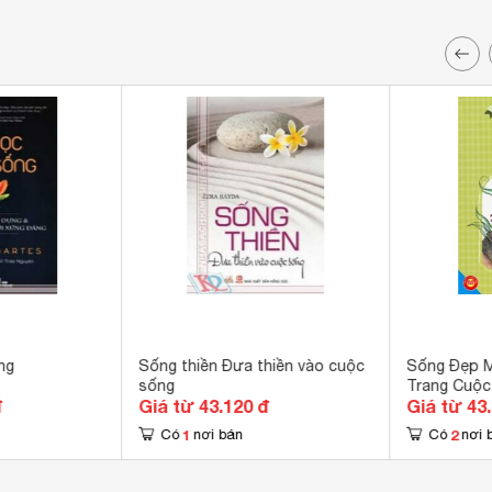
ng
Sống thiền Đưa thiền vào cuộc
Sống Đẹp M
sống
Trang Cuộc
đ
Giá từ 43.120 đ
Giá từ 43
Hơn Ngày 
1
2
Có
nơi bán
Có
nơi 