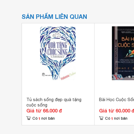
SẢN PHẨM LIÊN QUAN
ống
Tủ sách sống đẹp quà tặng
Bài Học Cuộc Số
cuộc sống
Giá từ 66.000 đ
Giá từ 60.000 
1
1
Có
nơi bán
Có
nơi bán