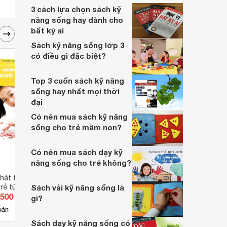
3 cách lựa chọn sách kỹ
năng sống hay dành cho
bất kỳ ai
Sách kỹ năng sống lớp 3
có điều gì đặc biệt?
Top 3 cuốn sách kỹ năng
sống hay nhất mọi thời
đại
Có nên mua sách kỹ năng
sống cho trẻ mầm non?
Có nên mua sách dạy kỹ
năng sống cho trẻ không?
át triển tiềm năng
Tâm hồn lướt sóng
Khả N
trẻ từ 3-6 tuổi
Sách vải kỹ năng sống là
Cảnh
.500 đ
Giá từ 49.300 đ
Giá 
gì?
3
bán
Có
nơi bán
Có
Sách dạy kỹ năng sống có