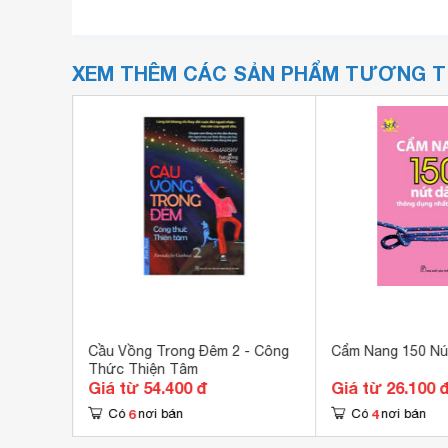
XEM THÊM CÁC SẢN PHẨM TƯƠNG 
 Đời 2
Cầu Vồng Trong Đêm 2 - Công
Cẩm Nang 150 Nú
Thức Thiện Tâm
Giá từ 54.400 đ
Giá từ 26.100 
6
4
Có
nơi bán
Có
nơi bán