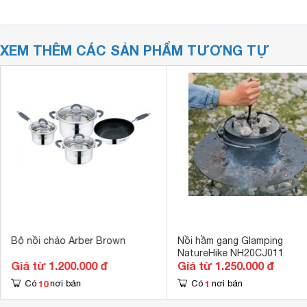
XEM THÊM CÁC SẢN PHẨM TƯƠNG TỰ
Bộ nồi chảo Arber Brown
Nồi hầm gang Glamping
NatureHike NH20CJ011
Giá từ 1.200.000 đ
Giá từ 1.250.000 đ
10
1
Có
nơi bán
Có
nơi bán