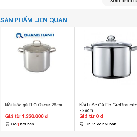
Xem thêm nộ
SẢN PHẨM LIÊN QUAN
Nồi luộc gà ELO Oscar 28cm
Nồi Luộc Gà Elo GroBraumt
- 28cm
Giá từ 1.320.000 đ
Giá từ 0 đ
1
Có
nơi bán
Chưa có nơi bán
Nồi luộc gà Elo Rubin 28cm dùng cho
bếp từ