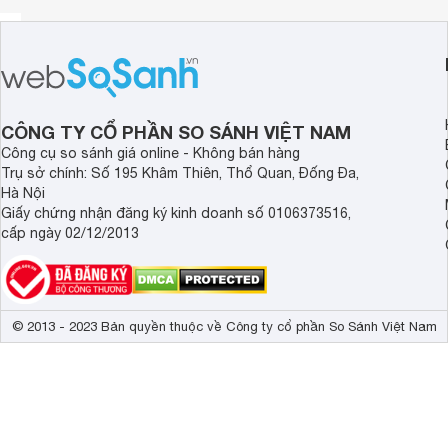
Nồi luộc gà Elo Rubin 28cm
được nhập khẩu từ Đức có th
Nồi inox Elo thiết kế tới 3 lớp đáy bao gồm: inox 430, nhôm
nhiệt lâu vừa đảm bảo độ bền.
CÔNG TY CỔ PHẦN SO SÁNH VIỆT NAM
Công cụ so sánh giá online - Không bán hàng
Trụ sở chính: Số 195 Khâm Thiên, Thổ Quan, Đống Đa,
Hà Nội
Giấy chứng nhận đăng ký kinh doanh số 0106373516,
cấp ngày 02/12/2013
© 2013 - 2023 Bản quyền thuộc về Công ty cổ phần So Sánh Việt Nam