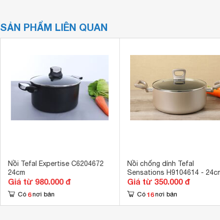
SẢN PHẨM LIÊN QUAN
Nồi Tefal Expertise C6204672
Nồi chống dính Tefal
24cm
Sensations H9104614 - 24c
Giá từ 980.000 đ
Giá từ 350.000 đ
6
16
Có
nơi bán
Có
nơi bán