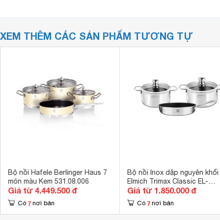
XEM THÊM CÁC SẢN PHẨM TƯƠNG TỰ
Bộ nồi Hafele Berlinger Haus 7
Bộ nồi Inox dập nguyên khối
món màu Kem 531.08.006
Elmich Trimax Classic EL-
Giá từ 4.449.500 đ
Giá từ 1.850.000 đ
2113OL
7
7
Có
nơi bán
Có
nơi bán