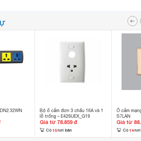
TỰ
 3DN2.32WN
Bộ ổ cắm đơn 3 chấu 16A và 1
Ổ cắm mạn
lỗ trống – E426UEX_G19
S7LAN
đ
Giá từ 78.859 đ
Giá từ 88
15
14
Có
nơi bán
Có
nơi