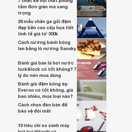
7 thiết kế nội thất phòng
tắm đơn giản mà sang
trọng
26 mẫu chăn ga gối đệm
đẹp bền cao cấp họa tiết
tinh tế giá từ 300k
Cách nướng bánh bông
lan bằng lò nướng Sanaky
Đánh giá bàn là hơi nước
lock&lock có tốt không? 7
lý do nên mua dùng
Đánh giá đệm bông ép
Everon có tốt không, giá
bao nhiêu, mua loại nào?
Cách chọn đèn bàn để
bảo vệ đôi mắt
10 tiêu chí so sánh máy
hút bụi Hitachi và