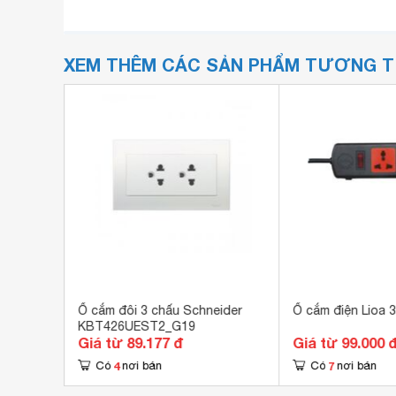
XEM THÊM CÁC SẢN PHẨM TƯƠNG 
 F0512-S
Ổ cắm đôi 3 chấu Schneider
Ổ cắm điện Lioa
KBT426UEST2_G19
Giá từ 89.177 đ
Giá từ 99.000 
4
7
Có
nơi bán
Có
nơi bán