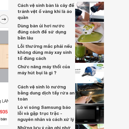
ngoại và cách khắc phục của lỗi này nhé.
Cách vệ sinh bàn là cây để
tránh vệt ố vàng khi là áo
quần
Dùng bàn ủi hơi nước
đúng cách để sử dụng
bền lâu
Lỗi thường mắc phải nếu
không dùng máy xay sinh
tố đúng cách
Chức năng máy thổi của
máy hút bụi là gì ?
Cách vệ sinh lò nướng
bằng dung dịch tẩy rửa an
toàn
g LAN đơn MPE
Ổ cắm cố định MPE MPN-113
Ổ cắ
Lò vi sóng Samsung báo
.935 đ
Giá từ 79.420 đ
Giá 
lỗi và gặp trục trặc -
nguyên nhân và cách xử lý
20
 bán
Có
nơi bán
Có
Những lưu ý cần ghi nhớ