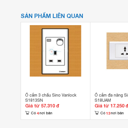
SẢN PHẨM LIÊN QUAN
 Sino
Ổ cắm 3 chấu Sino Vanlock
Ổ cắm đa năng Si
S1813SN
S18UAM
Giá từ 57.310 đ
Giá từ 17.250 
4
13
Có
nơi bán
Có
nơi bán