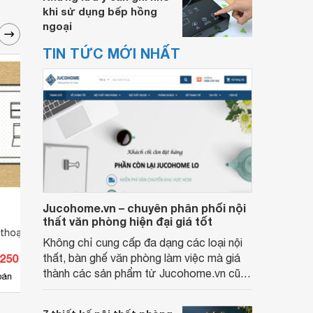
khi sử dụng bếp hồng
ngoại
TIN TỨC MỚI NHẤT
Jucohome.vn – chuyên phân phối nội
thất văn phòng hiện đại giá tốt
thoại 4 dây Sino
Ổ cắm điện thoại 4 dây Sino
Ổ cắm
Không chỉ cung cấp đa dạng các loại nội
S68G31RJ
S663
.250 đ
thất, bàn ghế văn phòng làm việc mà giá
Giá từ 55.350 đ
Giá 
thành các sản phẩm từ Jucohome.vn cũng
4
bán
Có
nơi bán
Có
luôn tốt nhất cho người sử dụng.