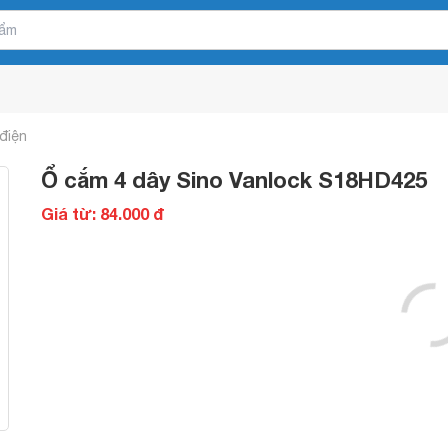
điện
Ổ cắm 4 dây Sino Vanlock S18HD425
Giá từ: 84.000 đ