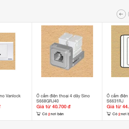
no Vanlock
Ổ cắm điện thoại 4 dây Sino
Ổ cắm điện 
S668GRJ40
S6631RJ
đ
Giá từ 40.700 đ
Giá từ 44
2
2
Có
nơi bán
Có
nơi 