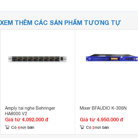
XEM THÊM CÁC SẢN PHẨM TƯƠNG TỰ
Amply tai nghe Behringer
Mixer BFAUDIO K-306N
HA8000 V2
Giá từ 4.092.000 đ
Giá từ 4.950.000 đ
4
3
Có
nơi bán
Có
nơi bán