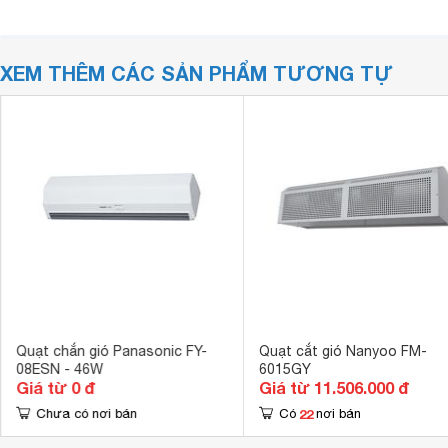
XEM THÊM CÁC SẢN PHẨM TƯƠNG TỰ
Quạt chắn gió Panasonic FY-
Quạt cắt gió Nanyoo FM-
08ESN - 46W
6015GY
Giá từ 0 đ
Giá từ 11.506.000 đ
22
Chưa có nơi bán
Có
nơi bán