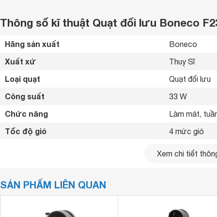
Thông số kĩ thuật Quạt đối lưu Boneco F2
Hãng sản xuất
Boneco 
Xuất xứ
Thuỵ Sĩ 
Loại quạt
Quạt đối lưu 
Công suất
33 W
Chức năng
Làm mát, tuần
Tốc độ gió
4 mức gió 
Bảng điểu khiển
Nút xoay 
Xem chi tiết thông
Tiện ích
Thiết kế đầu 
SẢN PHẨM LIÊN QUAN
Kích thước
375 x 375 x 
Trọng lượng
8.9 kg