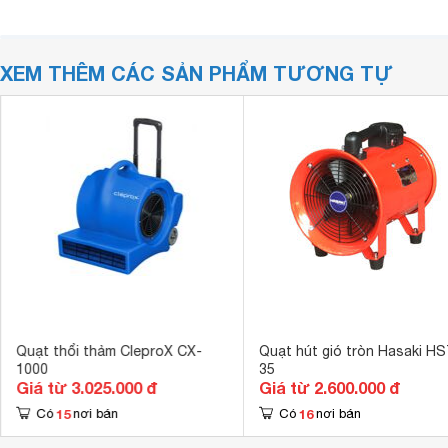
XEM THÊM CÁC SẢN PHẨM TƯƠNG TỰ
Quạt thổi thảm CleproX CX-
Quạt hút gió tròn Hasaki H
1000
35
Giá từ 3.025.000 đ
Giá từ 2.600.000 đ
15
16
Có
nơi bán
Có
nơi bán