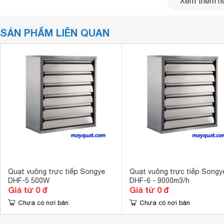
Xem thêm nộ
SẢN PHẨM LIÊN QUAN
Quạt vuông trực tiếp Songye
Quạt vuông trực tiếp Songy
DHF-5 500W
DHF-6 - 9000m3/h
Quạt thông gió
iFan 28A dùng cho nhà xưởng
Giá từ 0 đ
Giá từ 0 đ
công nghiệp được thiết kế chuyển động trực tiếp giữa động
Chưa có nơi bán
Chưa có nơi bán
có độ bền cao, không tốn phí bảo dưỡng.