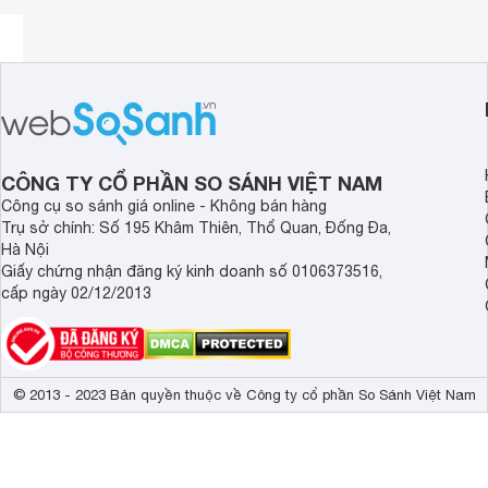
Xem thêm:
Vỏ quạt làm bằng chất liệu Tole tráng kẽm sơn tĩnh điện ch
chắn. Phía trước cánh thiết kế thêm màn che mưa tự động
Sản phẩm được sử dụng rộng rãi trong các gian
bếp
, nhà 
iFan 28A sẽ giúp không khí trong phòng luôn sạch sẽ, thoá
Quạt hút gió
sử dụng nguồn điện 220V thông dụng, hoạt độ
CÔNG TY CỔ PHẦN SO SÁNH VIỆT NAM
3
m
/h.
Công cụ so sánh giá online - Không bán hàng
Lưu ý:
Trụ sở chính: Số 195 Khâm Thiên, Thổ Quan, Đống Đa,
Hình ảnh sản phẩm chỉ có tính chất minh họa, chi ti
Hà Nội
phẩm thực tế.
Giấy chứng nhận đăng ký kinh doanh số 0106373516,
Xem toàn bộ nội dung
cấp ngày 02/12/2013
© 2013 - 2023 Bản quyền thuộc về Công ty cổ phần So Sánh Việt Nam