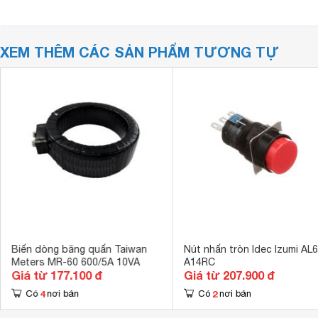
XEM THÊM CÁC SẢN PHẨM TƯƠNG TỰ
Biến dòng băng quấn Taiwan
Nút nhấn tròn Idec Izumi AL
Meters MR-60 600/5A 10VA
A14RC
Giá từ 177.100 đ
Giá từ 207.900 đ
4
2
Có
nơi bán
Có
nơi bán