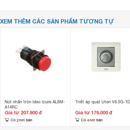
XEM THÊM CÁC SẢN PHẨM TƯƠNG TỰ
Nút nhấn tròn Idec Izumi AL6M-
Triết áp quạt Uten V6.0G-1
A14RC
Giá từ 207.900 đ
Giá từ 176.000 đ
2
4
Có
nơi bán
Có
nơi bán