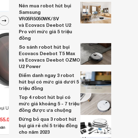
mọi người top 4 robot hút bụi giá rẻ đang
Nên mua robot hút bụi
được yêu thích hiện nay. Cùng tham khảo
Samsung
ngay nhé!
VR05R5050WK/SV
và Ecovacs Deebot U2
Pro với mức giá 5 triệu
đồng
So sánh robot hút bụi
Ecovacs Deebot T5 Max
và Ecovacs Deebot OZMO
U2 Power
Điểm danh ngay 3 robot
hút bụi có mức giá dưới 5
triệu đồng
Top 4 robot hút bụi có
mức giá khoảng 5 - 7 triệu
ụi Uoni S2
Robot hút bụi Kyvol Cybovac
Robot
đồng được ưa chuộng
E31
Deeb
Đừng bỏ qua 3 robot hút
455.000 đ
Giá từ 4.464.900 đ
Giá 
bụi giá rẻ chỉ 5 triệu đồng
6
bán
Có
nơi bán
Có
cho năm 2023