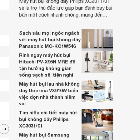
Máy hút bụi không dây Philips XC2011/01
sẽ là trợ thủ đắc lực giúp bạn đánh bay bụi
bẩn một cách nhanh chóng, mang đến
không gian sống sạch sẽ và thoáng đãng.
Cùng Websosanh.vn đi tìm hiểu những tính
Sạch sâu mọi ngóc ngách
năng nổi bật của sản phẩm này nhé.
với máy hút bụi không dây
Panasonic MC-KC1W546
Rinh ngay máy hút bụi
Hitachi PV-X95N MRE để
tận hưởng không gian
sống sạch sẽ, tiện nghi
Máy hút bụi lau nhà không
dây Deerma VX910W biến
việc dọn nhà thành niềm
vui
Tìm hiểu chi tiết máy hút
bụi không dây Philips
XC3031/01
Máy hút bụi Samsung