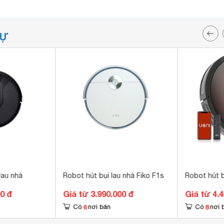
TỰ
lau nhà
Robot hút bụi lau nhà Fiko F1s
Robot hút b
00 đ
Giá từ 3.990.000 đ
Giá từ 4.
6
8
Có
nơi bán
Có
nơi 