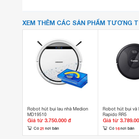
XEM THÊM CÁC SẢN PHẨM TƯƠNG 
 MD18501
Robot hút bụi lau nhà Medion
Robot hút bụi và 
MD19510
Rapido RR5
Giá từ 3.750.000 đ
Giá từ 3.789.0
21
16
Có
nơi bán
Có
nơi bán