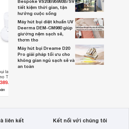
Bespoke VS20B95993B/SV
 
tiết kiệm thời gian, tận
hưởng cuộc sống
Máy hút bụi diệt khuẩn UV
Deerma DEM-CM980 giúp
giường nệm sạch sẽ,
thơm tho
Máy hút bụi Dreame D20
Pro giải pháp tối ưu cho
không gian ngủ sạch sẽ và
an toàn
ụi lau nhà Ecovacs
Robot hút bụi lau nhà Ecovacs
Robot
o T9 Plus - Bản
Deebot N8 Pro - Bản quốc tế
Deebo
.389.000 đ
Giá từ 6.050.000 đ
Giá 
Bản q
26
bán
Có
nơi bán
Có
à liên kết
Kết nối với chúng tôi