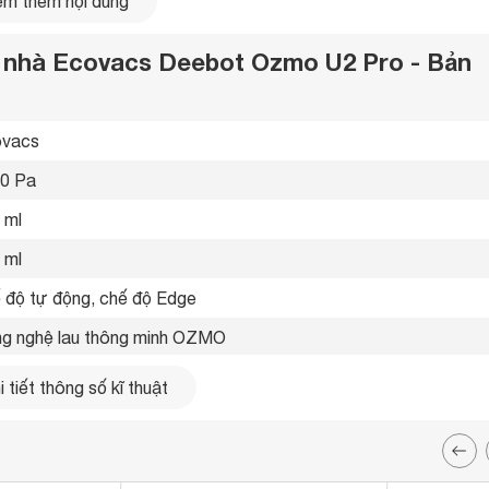
m thêm nội dung
au nhà Ecovacs Deebot Ozmo U2 Pro - Bản
vacs 
0 Pa
 ml
 ml
 độ tự động, chế độ Edge 
g nghệ lau thông minh OZMO 
0 mAh 
 tiết thông số kĩ thuật
 phút 
pter trạm sạc 