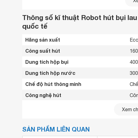
Xe
Thông số kĩ thuật Robot hút bụi l
quốc tế
Hãng sản xuất
Eco
Công suất hút
160
Dung tích hộp bụi
400
Dung tích hộp nước
300
Chế độ hút thông minh
Chế
Công nghệ hút
Côn
Dung lượng pin
320
Xem chi
Thời gian sử dụng
150
SẢN PHẨM LIÊN QUAN
Dụng cụ sạc
Ada