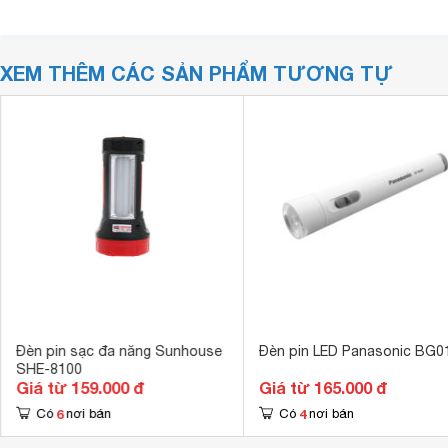
XEM THÊM CÁC SẢN PHẨM TƯƠNG TỰ
Đèn pin sạc đa năng Sunhouse
Đèn pin LED Panasonic BG0
SHE-8100
Giá từ 159.000 đ
Giá từ 165.000 đ
6
4
Có
nơi bán
Có
nơi bán