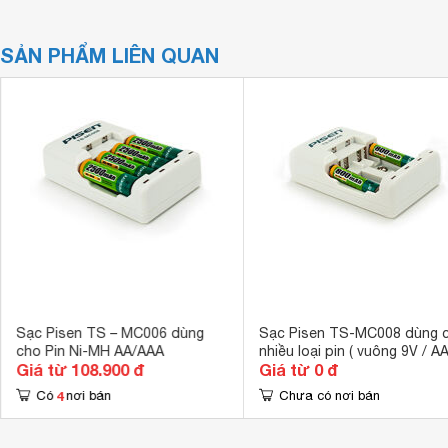
SẢN PHẨM LIÊN QUAN
Sạc Pisen TS – MC006 dùng
Sạc Pisen TS-MC008 dùng 
cho Pin Ni-MH AA/AAA
nhiều loại pin ( vuông 9V / AA
Giá từ 108.900 đ
Giá từ 0 đ
AAA )
4
Có
nơi bán
Chưa có nơi bán