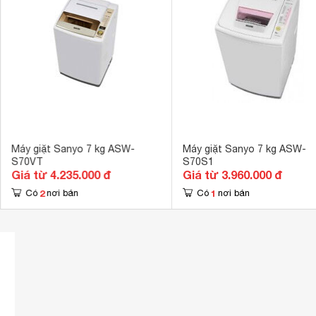
Công nghệ Nan
Chức năng vắt
Tiện ích
Tự khởi động lạ
Bộ lọc sơ vải 
Kích thước
968 x 567 x 
Khối lượng
37.5 Kg
Máy giặt Sanyo 7 kg ASW-
Máy giặt Sanyo 7 kg ASW-
S70VT
S70S1
Giá từ 4.235.000 đ
Giá từ 3.960.000 đ
2
1
Có
nơi bán
Có
nơi bán