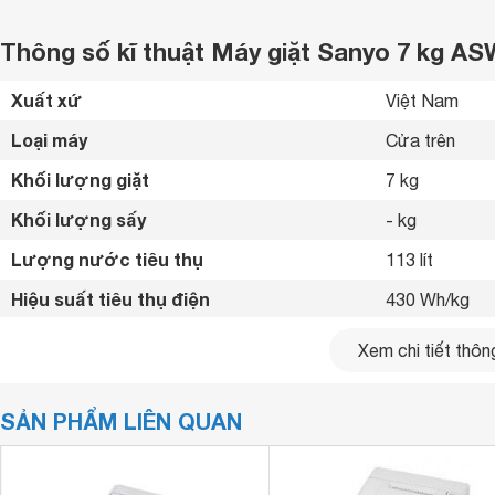
Thông số kĩ thuật Máy giặt Sanyo 7 kg A
Xuất xứ
Việt Nam 
Loại máy
Cửa trên 
Khối lượng giặt
7 kg
Khối lượng sấy
- kg
Lượng nước tiêu thụ
113 lít
Hiệu suất tiêu thụ điện
430 Wh/kg
Tốc độ vắt
840 vòng/phú
Xem chi tiết thông
Công nghệ Inverter
Không 
SẢN PHẨM LIÊN QUAN
Kiểu động cơ
Có 
Chương trình hoạt động
5 chương trìn