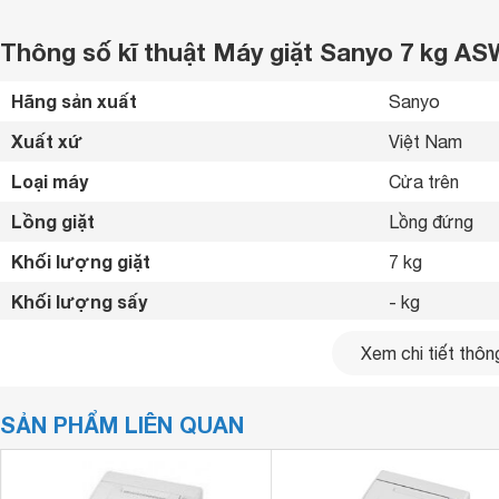
Thông số kĩ thuật Máy giặt Sanyo 7 kg A
Hãng sản xuất
Sanyo 
Xuất xứ
Việt Nam 
Loại máy
Cửa trên 
Lồng giặt
Lồng đứng 
Khối lượng giặt
7 kg
Khối lượng sấy
- kg
Lượng nước tiêu thụ
117 lít
Xem chi tiết thông
Hiệu suất tiêu thụ điện
390 Wh/kg
SẢN PHẨM LIÊN QUAN
Tốc độ vắt
775 vòng/phú
Công nghệ Inverter
Không 