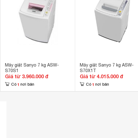
Kiểu động cơ
Có 
Chương trình hoạt động
7 chương trìn
Chức năng vắt
Tiện ích
Tự khởi động lạ
Bộ lọc sơ vải 
Kích thước
930 x 563 x 
Khối lượng
31 Kg
Máy giặt Sanyo 7 kg ASW-
Máy giặt Sanyo 7 kg ASW-
S70S1
S70X1T
Giá từ 3.960.000 đ
Giá từ 4.015.000 đ
1
1
Có
nơi bán
Có
nơi bán