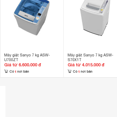
Tự khởi động lạ
Bộ lọc sơ vải 
Kích thước
968 x 567 x 
Khối lượng
36 Kg
Máy giặt Sanyo 7 kg ASW-
Máy giặt Sanyo 7 kg ASW-
U700ZT
S70X1T
Giá từ 6.600.000 đ
Giá từ 4.015.000 đ
1
1
Có
nơi bán
Có
nơi bán