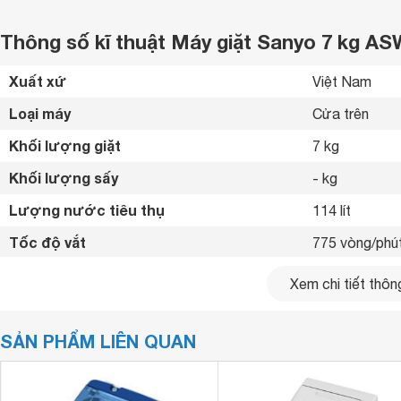
Thông số kĩ thuật Máy giặt Sanyo 7 kg A
Xuất xứ
Việt Nam 
Loại máy
Cửa trên 
Khối lượng giặt
7 kg
Khối lượng sấy
- kg
Lượng nước tiêu thụ
114 lít
Tốc độ vắt
775 vòng/phú
Công nghệ Inverter
Không 
Xem chi tiết thông
Kiểu động cơ
Có 
SẢN PHẨM LIÊN QUAN
Chương trình hoạt động
9 chương trìn
Công nghệ Nan
Chức năng vắt
Tiện ích