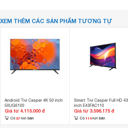
XEM THÊM CÁC SẢN PHẨM TƯƠNG TỰ
Android Tivi Casper 4K 50 inch
Smart Tivi Casper Full HD 43
50UG6100
inch E43FAC110
Giá từ 4.115.000 đ
Giá từ 3.596.175 đ
67
114
Có
nơi bán
Có
nơi bán