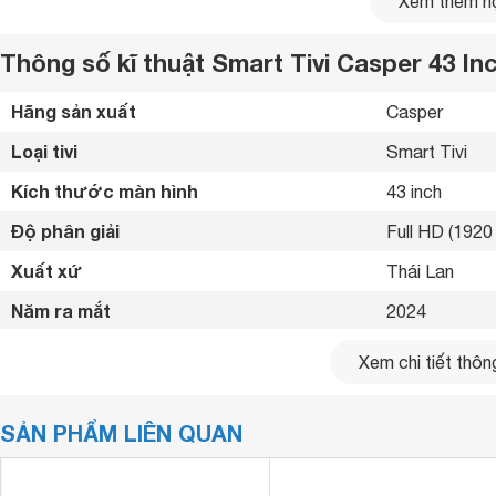
Xem thêm nộ
Thông số kĩ thuật Smart Tivi Casper 43 I
Hãng sản xuất
Casper 
Loại tivi
Smart Tivi 
Kích thước màn hình
43 inch
Độ phân giải
Full HD (1920 
Xuất xứ
Thái Lan 
Năm ra mắt
2024 
Bluetooth
Có 
Xem chi tiết thông
Kết nối internet
Cổng LAN, Wif
SẢN PHẨM LIÊN QUAN
Cổng HDMI
2 cổng 
Thiết kế này không chỉ tạo điểm nhấn cho không gian nội t
hay chơi game trở nên sống động hơn. Đặc biệt, độ phân giả
USB
1 cổng 
rõ nét từng chi tiết của hình ảnh, từ đó nâng cao chất lượn